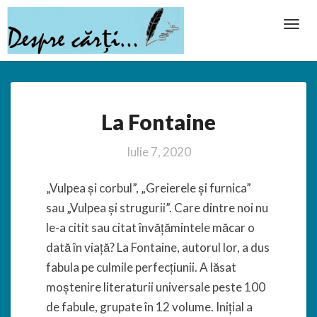
Toggl
Navig
La
La Fontaine
Fontaine
Iulie 7, 2020
„Vulpea și corbul”, „Greierele și furnica”
sau „Vulpea și strugurii”. Care dintre noi nu
le-a citit sau citat învățămintele măcar o
dată în viață? La Fontaine, autorul lor, a dus
fabula pe culmile perfecțiunii. A lăsat
moștenire literaturii universale peste 100
de fabule, grupate în 12 volume. Inițial a