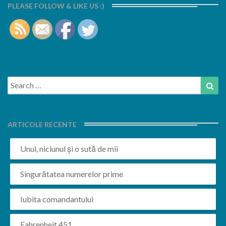
PLEASE FOLLOW & LIKE US :)
Search
Sea
for:
ARTICOLE RECENTE
Unul, niciunul și o sută de mii
Singurătatea numerelor prime
Iubita comandantului
Fahrenheit 451