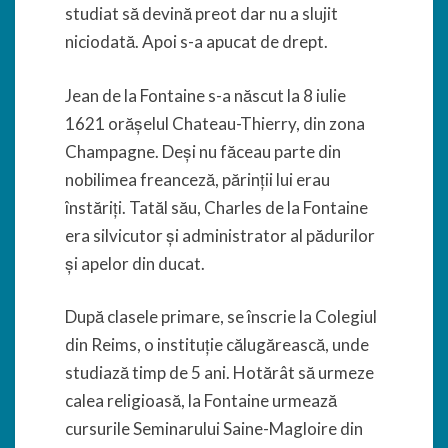
studiat să devină preot dar nu a slujit
niciodată. Apoi s-a apucat de drept.
Jean de la Fontaine s-a născut la 8 iulie
1621 orășelul Chateau-Thierry, din zona
Champagne. Deși nu făceau parte din
nobilimea freanceză, părinții lui erau
înstăriți. Tatăl său, Charles de la Fontaine
era silvicutor și administrator al pădurilor
și apelor din ducat.
După clasele primare, se înscrie la Colegiul
din Reims, o instituție călugărească, unde
studiază timp de 5 ani. Hotărât să urmeze
calea religioasă, la Fontaine urmează
cursurile Seminarului Saine-Magloire din