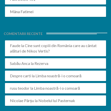
Mâna Fatimei
COMENTARII RECENTE
Faude
la
Cine sunt copiii din România care au cântat
alături de Nikos Vertis?
Sabău Anca
la
Rezerva
Despre carti
la
Limba noastră-i o comoară
rusu teodor
la
Limba noastră-i o comoară
Nicolae Pârșu
la
Nobelul lui Pasternak