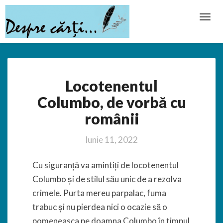
Toggl
Navig
Locotenentul
Locotenentul
Columbo,
de
Columbo, de vorbă cu
vorbă
românii
cu
românii
Iunie 11, 2022
Cu siguranță va amintiți de locotenentul
Columbo și de stilul său unic de a rezolva
crimele. Purta mereu parpalac, fuma
trabuc și nu pierdea nici o ocazie să o
pomeneasca pe doamna Columbo în timpul