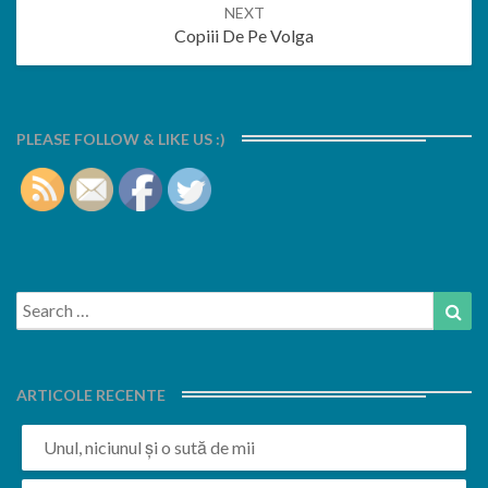
NEXT
Copiii De Pe Volga
PLEASE FOLLOW & LIKE US :)
Search
Sea
for:
ARTICOLE RECENTE
Unul, niciunul și o sută de mii