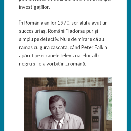
investigațiilor.
În România anilor 1970, serialul a avut un
succes uriaș. Românii îl adorau pur și
simplu pe detectiv. Nu e de mirare că au
rămas cu gura căscată, când Peter Falk a
apărut pe ecranele televizoarelor alb
negru și le-a vorbit în…română.