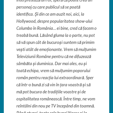
personaj cu care publicul să se poată
identifica. Și din ce am auzit noi, aici, la
Hollywood, despre popularitatea show-ului
Columbo în România… ei bine, cred că facem o
treabă bună. Lăsând gluma la o parte, nu pot
să vă spun cât de bucuroși suntem să primim
vești atât de emoționante. Vrem să mulțumim
Televiziunii Române pentru că ne difuzează
sâmbăta și duminica. Dar mai ales, eu și
toată echipa, vrem să mulțumim poporului
român pentru reacția lui extraordinară. Sper
că într-o bună zi să vin în țara voastră și să
mă pot bucura de tradițiile voastre și de
ospitalitatea românească. Între timp, ne vom
reîntâlni din nou pe TV începând din toamnă.
Până atunci, toate cele bune! Noroc și la