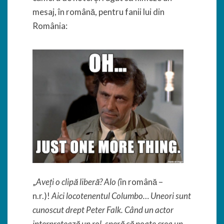
mesaj, în română, pentru fanii lui din
România:
„
Aveți o clipă liberă? Alo (
în română –
n.r.)!
Aici locotenentul Columbo… Uneori sunt
cunoscut drept Peter Falk. Când un actor
interpretează un rol, speră că poate crea un