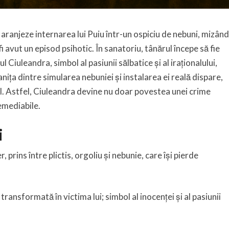
 aranjeze internarea lui Puiu într-un ospiciu de nebuni, mizând
 fi avut un episod psihotic. În sanatoriu, tânărul începe să fie
ul Ciuleandra, simbol al pasiunii sălbatice și al iraționalului,
ranița dintre simularea nebuniei și instalarea ei reală dispare,
bil. Astfel, Ciuleandra devine nu doar povestea unei crime
remediabile.
i
 prins între plictis, orgoliu și nebunie, care își pierde
r transformată în victima lui; simbol al inocenței și al pasiunii