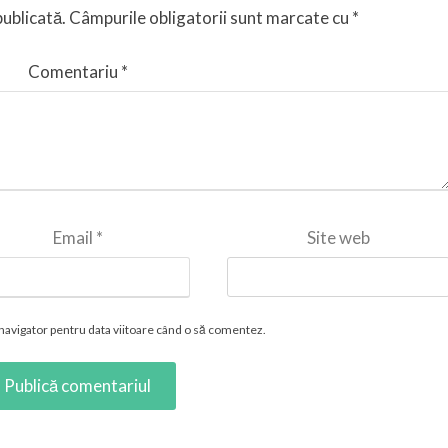
publicată.
Câmpurile obligatorii sunt marcate cu
*
Comentariu
*
Email
*
Site web
 navigator pentru data viitoare când o să comentez.