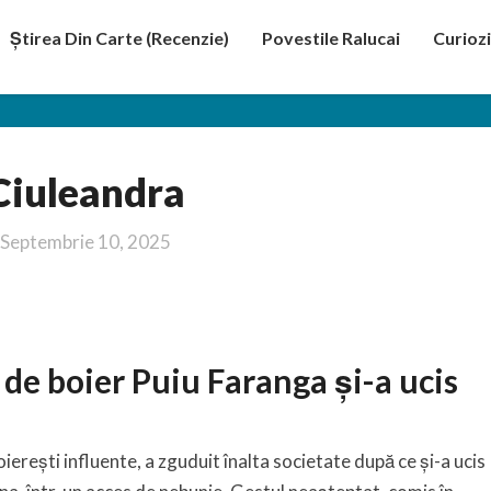
Știrea Din Carte (recenzie)
Povestile Ralucai
Curiozi
Ciuleandra
Ciuleandra
Septembrie 10, 2025
 de boier Puiu Faranga și-a ucis
boierești influente, a zguduit înalta societate după ce și-a ucis