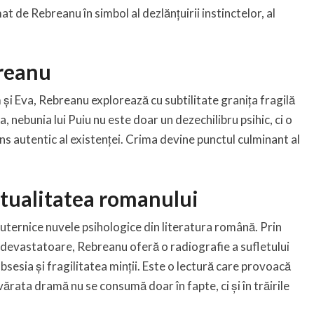
t de Rebreanu în simbol al dezlănțuirii instinctelor, al
reanu
și Eva, Rebreanu explorează cu subtilitate granița fragilă
a, nebunia lui Puiu nu este doar un dezechilibru psihic, ci o
ens autentic al existenței. Crima devine punctul culminant al
actualitatea romanului
uternice nuvele psihologice din literatura română. Prin
i devastatoare, Rebreanu oferă o radiografie a sufletului
bsesia și fragilitatea minții. Este o lectură care provoacă
ărata dramă nu se consumă doar în fapte, ci și în trăirile