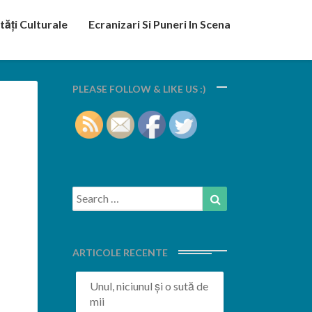
tăți Culturale
Ecranizari Si Puneri In Scena
PLEASE FOLLOW & LIKE US :)
Search
Search
for:
ARTICOLE RECENTE
Unul, niciunul și o sută de
mii