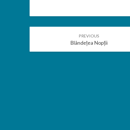
Post
PREVIOUS
navigation
Blândețea Nopții