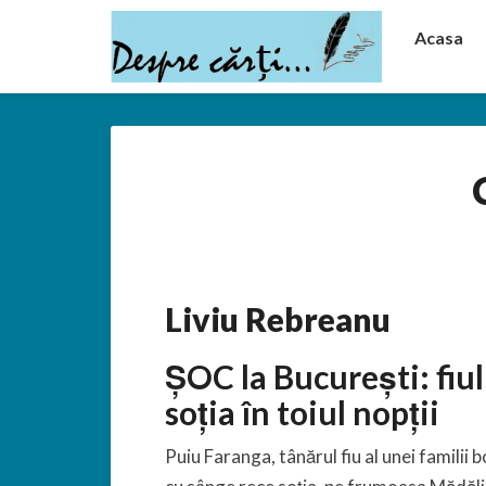
Acasa
Liviu Rebreanu
ȘOC la București: fiul
soția în toiul nopții
Puiu Faranga, tânărul fiu al unei familii 