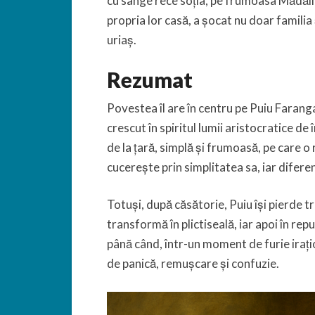
cu sânge rece soția, pe frumoasa Mădălin
propria lor casă, a șocat nu doar familia
uriaș.
Rezumat
Povestea îl are în centru pe Puiu Faranga, 
crescut în spiritul lumii aristocratice d
de la țară, simplă și frumoasă, pe care o
cucerește prin simplitatea sa, iar diferen
Totuși, după căsătorie, Puiu își pierde tr
transformă în plictiseală, iar apoi în rep
până când, într-un moment de furie irați
de panică, remușcare și confuzie.