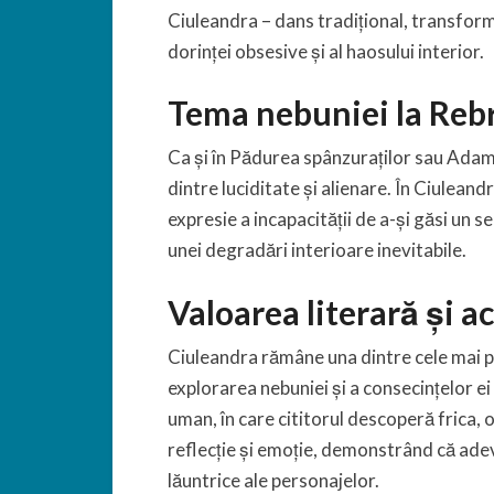
Ciuleandra – dans tradițional, transforma
dorinței obsesive și al haosului interior.
Tema nebuniei la Reb
Ca și în Pădurea spânzuraților sau Adam 
dintre luciditate și alienare. În Ciuleandr
expresie a incapacității de a-și găsi un s
unei degradări interioare inevitabile.
Valoarea literară și 
Ciuleandra rămâne una dintre cele mai p
explorarea nebuniei și a consecințelor e
uman, în care cititorul descoperă frica, o
reflecție și emoție, demonstrând că adev
lăuntrice ale personajelor.