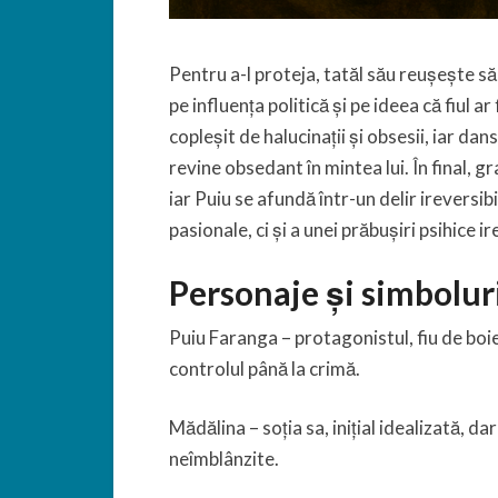
Pentru a-l proteja, tatăl său reușește să
pe influența politică și pe ideea că fiul ar
copleșit de halucinații și obsesii, iar dans
revine obsedant în mintea lui. În final, g
iar Puiu se afundă într-un delir ireversi
pasionale, ci și a unei prăbușiri psihice i
Personaje și simbolur
Puiu Faranga – protagonistul, fiu de boier,
controlul până la crimă.
Mădălina – soția sa, inițial idealizată, da
neîmblânzite.