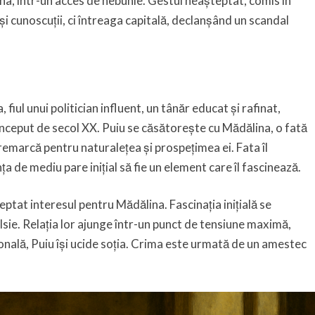
a, într-un acces de nebunie. Gestul neașteptat, comis în
 și cunoscuții, ci întreaga capitală, declanșând un scandal
fiul unui politician influent, un tânăr educat și rafinat,
e început de secol XX. Puiu se căsătorește cu Mădălina, o fată
 remarcă pentru naturalețea și prospețimea ei. Fata îl
ța de mediu pare inițial să fie un element care îl fascinează.
eptat interesul pentru Mădălina. Fascinația inițială se
ulsie. Relația lor ajunge într-un punct de tensiune maximă,
onală, Puiu își ucide soția. Crima este urmată de un amestec