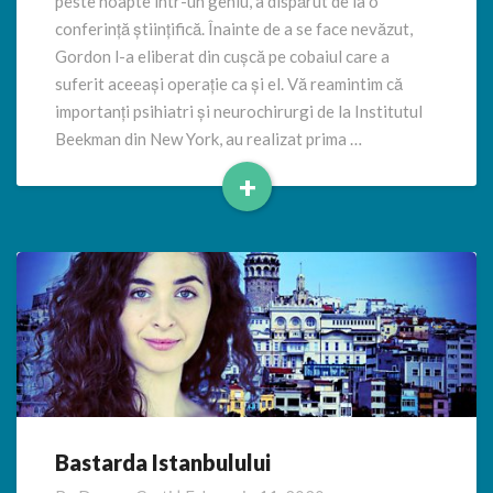
peste noapte într-un geniu, a dispărut de la o
conferință științifică. Înainte de a se face nevăzut,
Gordon l-a eliberat din cușcă pe cobaiul care a
suferit aceeași operație ca și el. Vă reamintim că
importanți psihiatri și neurochirurgi de la Institutul
Beekman din New York, au realizat prima …
+
Read
More
Bastarda Istanbulului
Bastarda
Istanbulului