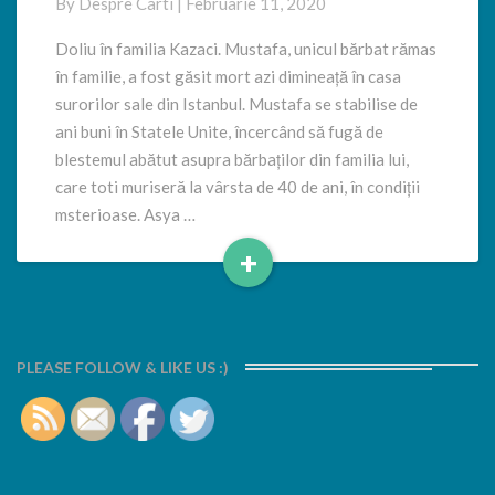
By
Despre Carti
|
Februarie 11, 2020
Doliu în familia Kazaci. Mustafa, unicul bărbat rămas
în familie, a fost găsit mort azi dimineață în casa
surorilor sale din Istanbul. Mustafa se stabilise de
ani buni în Statele Unite, încercând să fugă de
blestemul abătut asupra bărbaților din familia lui,
care toti muriseră la vârsta de 40 de ani, în condiții
msterioase. Asya …
+
Read
More
PLEASE FOLLOW & LIKE US :)