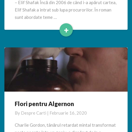
– Elif Shafak Încă din 2006 de când i-a apărut cartea,
lungul
istoriei
Elif Shafak a intrat sub lupa procurorilor. În roman
sunt abordate teme …
+
Read
More
Flori pentru Algernon
Flori
pentru
By
Despre Carti
|
Februarie 16, 2020
Algernon
Charlie Gordon, tânărul retardat mintal transformat