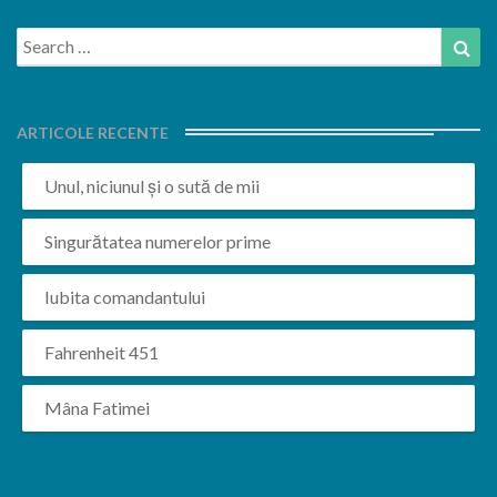
Search
Sea
for:
ARTICOLE RECENTE
Unul, niciunul și o sută de mii
Singurătatea numerelor prime
Iubita comandantului
Fahrenheit 451
Mâna Fatimei