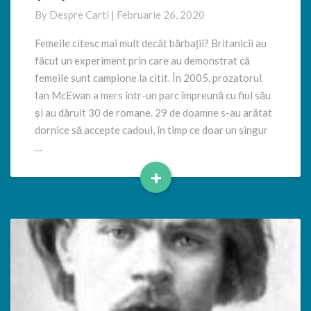
că….
By
Despre Carti
|
Februarie 26, 2020
Femeile citesc mai mult decât bărbații? Britanicii au
făcut un experiment prin care au demonstrat că
femeile sunt campione la citit. În 2005, prozatorul
Ian McEwan a mers într-un parc împreună cu fiul său
și au dăruit 30 de romane. 29 de doamne s-au arătat
dornice să accepte cadoul, în timp ce doar un singur
…
+
Read
More