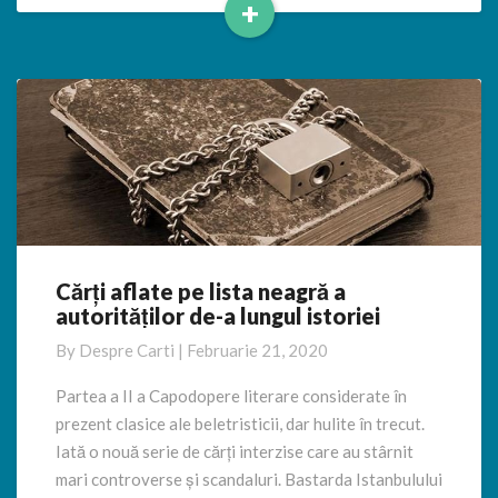
+
Read
More
Cărți aflate pe lista neagră a
Cărți
autorităților de-a lungul istoriei
aflate
pe
By
Despre Carti
|
Februarie 21, 2020
lista
neagră
Partea a II a Capodopere literare considerate în
a
prezent clasice ale beletristicii, dar hulite în trecut.
autorităților
Iată o nouă serie de cărți interzise care au stârnit
de-
mari controverse și scandaluri. Bastarda Istanbulului
a