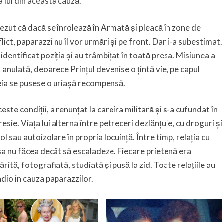
a lui din această cauză.
ezut că dacă se înrolează în Armată și pleacă în zone de
lict, paparazzi nu îl vor urmări și pe front. Dar i-a subestimat.
 identificat poziția și au trâmbițat în toată presa. Misiunea a
 anulată, deoarece Prințul devenise o țintă vie, pe capul
eia se pusese o uriașă recompensă.
ceste condiții, a renunțat la careira militară și s-a cufundat în
esie. Viața lui alterna între petreceri dezlănțuie, cu droguri și
ol sau autoizolare în propria locuință. Între timp, relația cu
a nu făcea decât să escaladeze. Fiecare prietenă era
rită, fotografiată, studiată și pusă la zid. Toate relațiile au
adio in cauza paparazzilor.