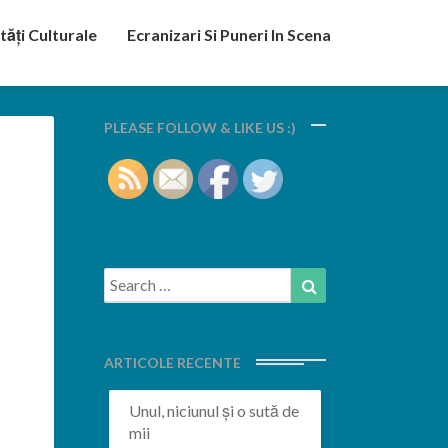
tăți Culturale
Ecranizari Si Puneri In Scena
PLEASE FOLLOW & LIKE US :)
Search
Search
for:
ARTICOLE RECENTE
Unul, niciunul și o sută de
mii