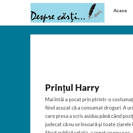
Acasa
Prințul Harry
Mai întâi a șocat prin ptrintr-o costumaț
fiind acuzat că a consumat droguri. A ur
care presa a scris asiduu până când poziț
judecat că nu se însoară și toate ziarele
făcut publică relația, a creat un nou șoc