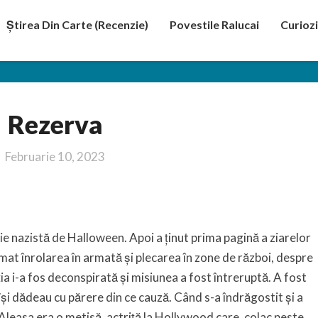
Știrea Din Carte (recenzie)
Povestile Ralucai
Curiozi
Rezerva
Rezerva
Februarie 10, 2023
ie nazistă de Halloween. Apoi a ținut prima pagină a ziarelor
mat înrolarea în armată și plecarea în zone de război, despre
ia i-a fos deconspirată și misiunea a fost întreruptă. A fost
 își dădeau cu părere din ce cauză. Când s-a îndrăgostit și a
. Aleasa era o metisă, actriță la Hollywood care, colac peste