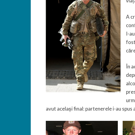
viaț
A cr
conf
I-au
fost
căr
În a
depr
alco
pres
urmă
avut același final: partenerele i-au spus 