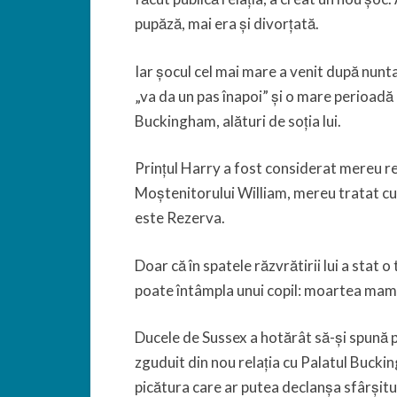
pupăză, mai era și divorțată.
Iar șocul cel mai mare a venit după nunt
„va da un pas înapoi” și o mare perioadă 
Buckingham, alături de soția lui.
Prințul Harry a fost considerat mereu r
Moștenitorului William, mereu tratat cu 
este Rezerva.
Doar că în spatele răzvrătirii lui a stat 
poate întâmpla unui copil: moartea mam
Ducele de Sussex a hotărât să-și spună p
zguduit din nou relația cu Palatul Buckin
picătura care ar putea declanșa sfârșitu