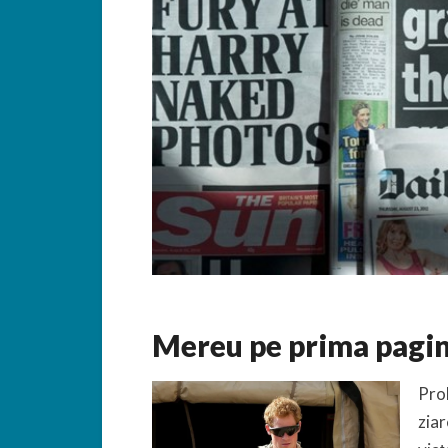
Mereu pe prima pagi
Prob
ziar