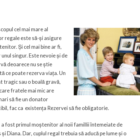
copul cel mai mare al
lor regale este să-și asigure
nitor. Și cel mai bine ar fi,
 unul singur. Este nevoie și de
vă deoarece nu se știe
tă ce poate rezerva viața. Un
t tragic sau o boală gravă,
care fratele mai mic are
ari să fie un donator
bil, fac ca existența Rezervei să fie obligatorie.
 a fost primul moștenitor al noii famillii întemeiate de
 și Diana. Dar, cuplul regal trebuia să aducă pe lume și o