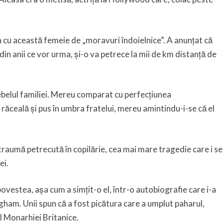
a cu această femeie de „moravuri îndoielnice”. A anunțat că
din anii ce vor urma, și-o va petrece la mii de km distanță de
ebelul familiei. Mereu comparat cu perfecțiunea
răceală și pus în umbra fratelui, mereu amintindu-i-se că el
o traumă petrecută în copilărie, cea mai mare tragedie care i se
ei.
ovestea, așa cum a simțit-o el, într-o autobiografie care i-a
gham. Unii spun că a fost picătura care a umplut paharul,
l Monarhiei Britanice.