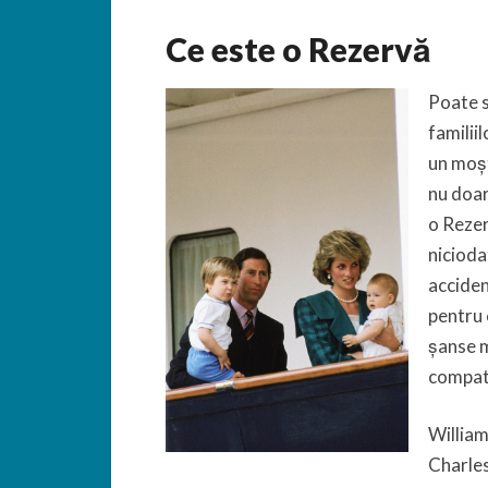
Ce este o Rezervă
Poate s
familii
un moște
nu doar
o Rezer
nicioda
acciden
pentru 
șanse m
compati
William
Charles