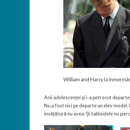
William and Harry la înmormâ
Anii adolescenței și i-a petrecut departe
Nu a fost nici pe departe un elev model. N
învățătură nu avea. Și tabloidele nu pier