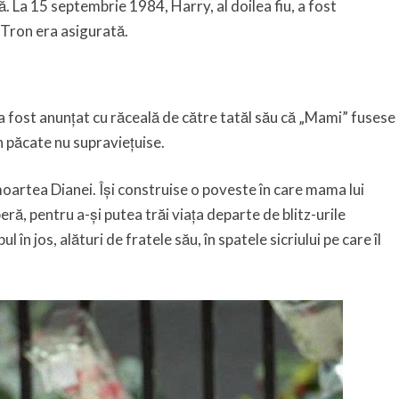
. La 15 septembrie 1984, Harry, al doilea fiu, a fost
 Tron era asigurată.
a fost anunțat cu răceală de către tatăl său că „Mami” fusese
n păcate nu supraviețuise.
moartea Dianei. Își construise o poveste în care mama lui
eră, pentru a-și putea trăi viața departe de blitz-urile
în jos, alături de fratele său, în spatele sicriului pe care îl