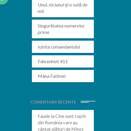
More
Unul, niciunul și o sută de
mii
Singurătatea numerelor
prime
Iubita comandantului
Fahrenheit 451
Mâna Fatimei
COMENTARII RECENTE
Faude
la
Cine sunt copiii
din România care au
cântat alături de Nikos