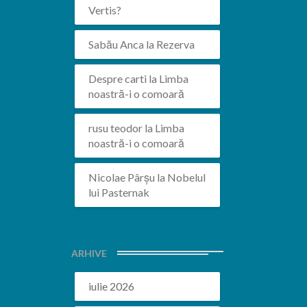
Vertis?
Sabău Anca
la
Rezerva
Despre carti
la
Limba
noastră-i o comoară
rusu teodor
la
Limba
noastră-i o comoară
Nicolae Pârșu
la
Nobelul
lui Pasternak
ARHIVE
iulie 2026