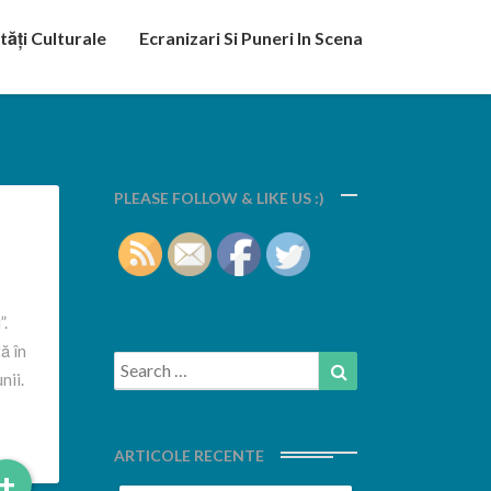
tăți Culturale
Ecranizari Si Puneri In Scena
PLEASE FOLLOW & LIKE US :)
”.
ă în
Search
Search
nii.
for:
ARTICOLE RECENTE
Read
+