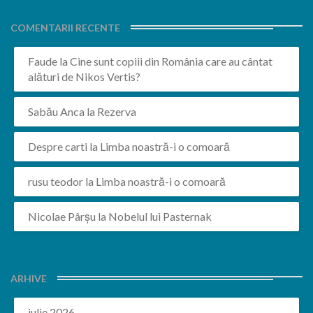
COMENTARII RECENTE
Faude
la
Cine sunt copiii din România care au cântat
alături de Nikos Vertis?
Sabău Anca
la
Rezerva
Despre carti
la
Limba noastră-i o comoară
rusu teodor
la
Limba noastră-i o comoară
Nicolae Pârșu
la
Nobelul lui Pasternak
ARHIVE
iulie 2026