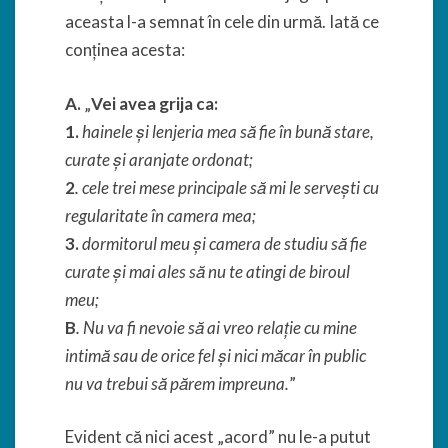
aceasta l-a semnat în cele din urmă. Iată ce
conținea acesta:
A.
„
Vei avea grija ca:
1.
hainele și lenjeria mea să fie în bună stare,
curate și aranjate ordonat;
2
. cele trei mese principale să mi le servești cu
regularitate în camera mea;
3.
dormitorul meu și camera de studiu să fie
curate și mai ales să nu te atingi de biroul
meu;
B
. Nu va fi nevoie să ai vreo relație cu mine
intimă sau de orice fel și nici măcar în public
nu va trebui să părem impreuna.
”
Evident că nici acest „acord” nu le-a putut