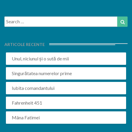
Search
Sea
for:
ARTICOLE RECENTE
Unul, niciunul și o sută de mii
Singurătatea numerelor prime
Iubita comandantului
Fahrenheit 451
Mâna Fatimei