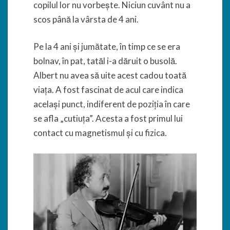
copilul lor nu vorbește. Niciun cuvânt nu a
scos până la vârsta de 4 ani.
Pe la 4 ani și jumătate, în timp ce se era
bolnav, în pat, tatăl i-a dăruit o busolă.
Albert nu avea să uite acest cadou toată
viața. A fost fascinat de acul care indica
același punct, indiferent de poziția în care
se afla „cutiuța”. Acesta a fost primul lui
contact cu magnetismul și cu fizica.