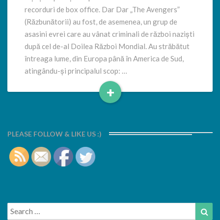
Avengers
recorduri de box office. Dar Dar „The Avengers”
(Răzbunătorii) au fost, de asemenea, un grup de
asasini evrei care au vânat criminali de război naziști
după cel de-al Doilea Război Mondial. Au străbătut
întreaga lume, din Europa până în America de Sud,
atingându-și principalul scop: …
+
Read
More
PLEASE FOLLOW & LIKE US :)
Search
Sea
for: