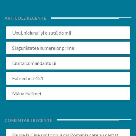
ARTICOLE RECENTE
Unul, niciunul și o sută de mii
Singurătatea numerelor prime
Iubita comandantului
Fahrenheit 451
Mâna Fatimei
COMENTARII RECENTE
Faude
la
Cine sunt copiii din România care au cântat