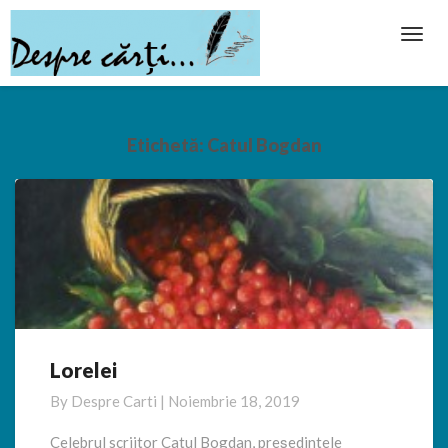
Toggl
Navig
Etichetă:
Catul Bogdan
Lorelei
Lorelei
By
Despre Carti
|
Noiembrie 18, 2019
Celebrul scriitor Catul Bogdan, președintele