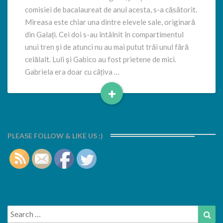
comisiei de bacalaureat de anul acesta, s-a căsătorit.
Mireasa este chiar una dintre elevele sale, originară
din Galați. Cei doi s-au întâlnit în compartimentul
unui tren și de atunci nu au mai putut trăi unul fără
celălalt. Luli și Gabico au fost prietene de mici.
Gabriela era doar cu câțiva …
+
Read
More
PLEASE FOLLOW & LIKE US :)
Search
Sea
for: