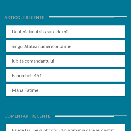
ARTICOLE RECENTE
Unul, niciunul și o sută de mii
Singurătatea numerelor prime
Iubita comandantului
Fahrenheit 451
Mâna Fatimei
COMENTARII RECENTE
Faude
la
Cine sunt copiii din România care au cântat