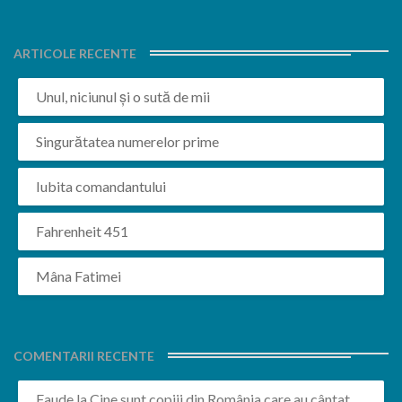
ARTICOLE RECENTE
Unul, niciunul și o sută de mii
Singurătatea numerelor prime
Iubita comandantului
Fahrenheit 451
Mâna Fatimei
COMENTARII RECENTE
Faude
la
Cine sunt copiii din România care au cântat