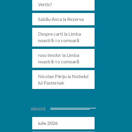
Vertis?
Sabău Anca
la
Rezerva
Despre carti
la
Limba
noastră-i o comoară
rusu teodor
la
Limba
noastră-i o comoară
Nicolae Pârșu
la
Nobelul
lui Pasternak
ARHIVE
iulie 2026