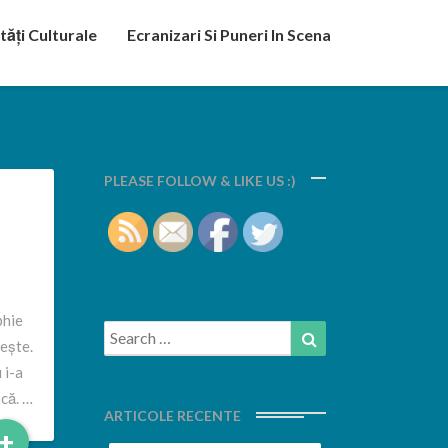
tăți Culturale
Ecranizari Si Puneri In Scena
PLEASE FOLLOW & LIKE US :)
phie
Search
Search
sește.
for:
 i-a
că. …
ARTICOLE RECENTE
Read
+