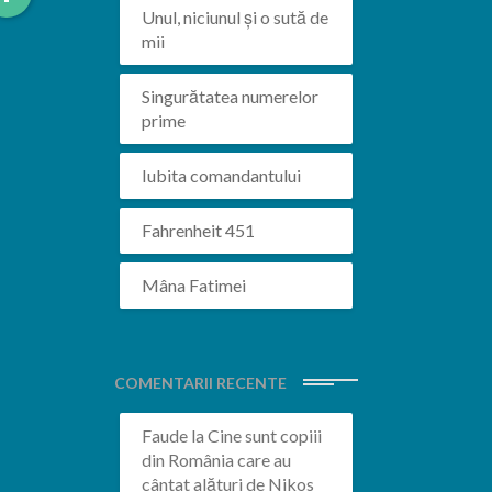
More
Unul, niciunul și o sută de
mii
Singurătatea numerelor
prime
Iubita comandantului
Fahrenheit 451
Mâna Fatimei
COMENTARII RECENTE
Faude
la
Cine sunt copiii
din România care au
cântat alături de Nikos