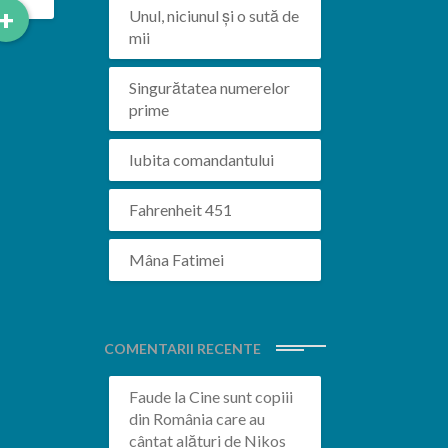
Read
+
Unul, niciunul și o sută de
More
mii
Singurătatea numerelor
prime
Iubita comandantului
Fahrenheit 451
Mâna Fatimei
COMENTARII RECENTE
Faude
la
Cine sunt copiii
din România care au
cântat alături de Nikos