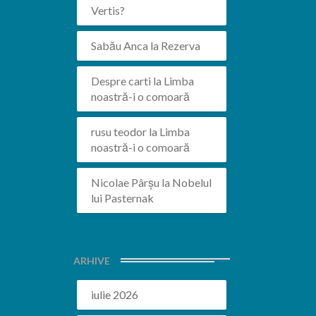
Vertis?
Sabău Anca
la
Rezerva
Despre carti
la
Limba
noastră-i o comoară
rusu teodor
la
Limba
noastră-i o comoară
Nicolae Pârșu
la
Nobelul
lui Pasternak
ARHIVE
iulie 2026