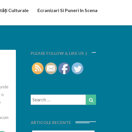
tăți Culturale
Ecranizari Si Puneri In Scena
PLEASE FOLLOW & LIKE US :)
cunde
t o
Search
Search
e
for:
 acum
ARTICOLE RECENTE