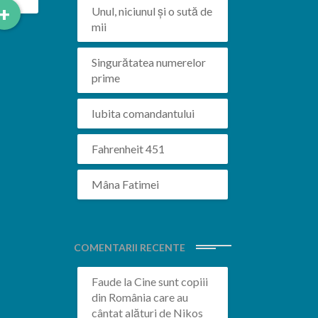
Read
+
Unul, niciunul și o sută de
More
mii
Singurătatea numerelor
prime
Iubita comandantului
Fahrenheit 451
Mâna Fatimei
COMENTARII RECENTE
Faude
la
Cine sunt copiii
din România care au
cântat alături de Nikos