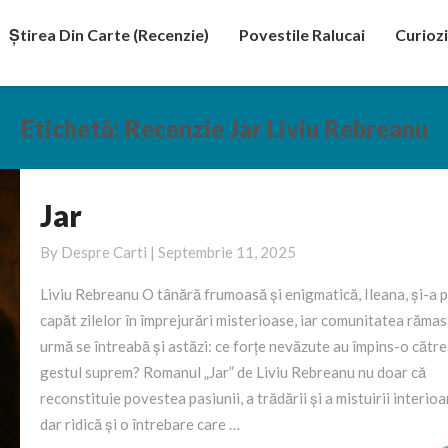
Știrea Din Carte (recenzie)
Povestile Ralucai
Curiozi
Etichetă:
Recenzie Jar Liviu Rebreanu
Jar
Jar
By
Despre Carti
|
Septembrie 11, 2025
Liviu Rebreanu O tânără frumoasă și enigmatică, Ileana, și-a 
capăt zilelor în împrejurări misterioase, iar comunitatea rămas
urmă se întreabă și astăzi: ce forțe nevăzute au împins-o către
gestul suprem? Romanul „Jar” de Liviu Rebreanu nu doar că
reconstituie povestea pasiunii, a trădării și a mistuirii interioa
dar ridică și o întrebare care …