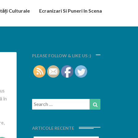
tăți Culturale
Ecranizari Si Puneri In Scena
PLEASE FOLLOW & LIKE US :)
pus
ă în
Search
Search
for:
re,
ARTICOLE RECENTE