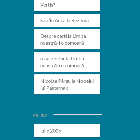
Vertis?
Sabău Anca
la
Rezerva
Despre carti
la
Limba
noastră-i o comoară
rusu teodor
la
Limba
noastră-i o comoară
Nicolae Pârșu
la
Nobelul
lui Pasternak
ARHIVE
iulie 2026