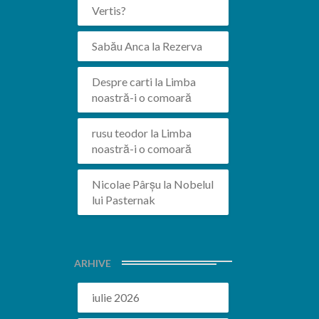
Vertis?
Sabău Anca
la
Rezerva
Despre carti
la
Limba
noastră-i o comoară
rusu teodor
la
Limba
noastră-i o comoară
Nicolae Pârșu
la
Nobelul
lui Pasternak
ARHIVE
iulie 2026