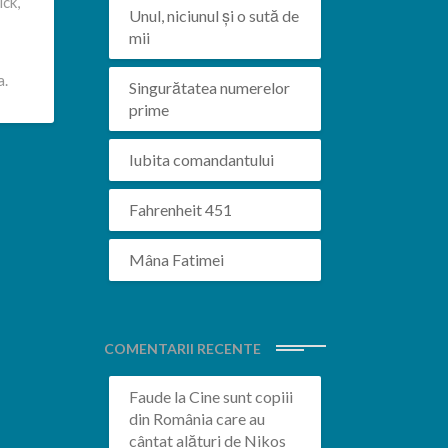
ick,
Unul, niciunul și o sută de
mii
a.
Singurătatea numerelor
prime
Iubita comandantului
Fahrenheit 451
Mâna Fatimei
COMENTARII RECENTE
Faude
la
Cine sunt copiii
din România care au
cântat alături de Nikos