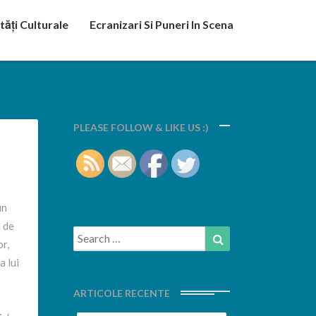
tăți Culturale
Ecranizari Si Puneri In Scena
PLEASE FOLLOW & LIKE US :)
un
i de
Search
Search
or,
for:
a lui
ARTICOLE RECENTE