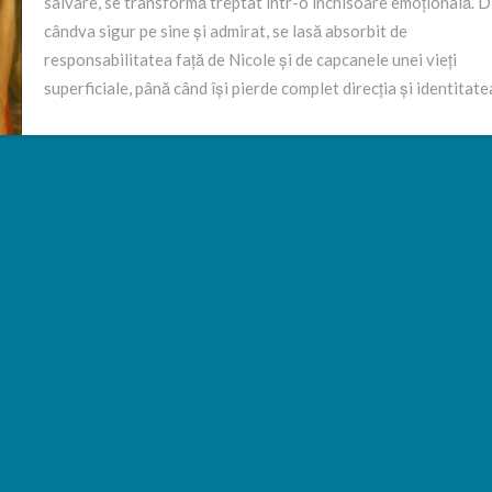
salvare, se transformă treptat într-o închisoare emoțională. D
cândva sigur pe sine și admirat, se lasă absorbit de
responsabilitatea față de Nicole și de capcanele unei vieți
superficiale, până când își pierde complet direcția și identitate