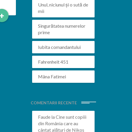
Unul, niciunul și o sută de
mii
Read
+
More
Singurătatea numerelor
prime
Iubita comandantului
Fahrenheit 451
Mâna Fatimei
COMENTARII RECENTE
Faude
la
Cine sunt copiii
din România care au
cântat alături de Nikos