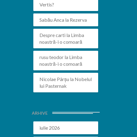
Vertis?
Sabău Anca
la
Rezerva
Despre carti
la
Limba
noastră-i o comoară
rusu teodor
la
Limba
noastră-i o comoară
Nicolae Pârșu
la
Nobelul
lui Pasternak
ARHIVE
iulie 2026