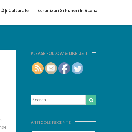
tăți Culturale
Ecranizari Si Puneri In Scena
PLEASE FOLLOW & LIKE US :)
Search
Search
for:
s
ARTICOLE RECENTE
unde