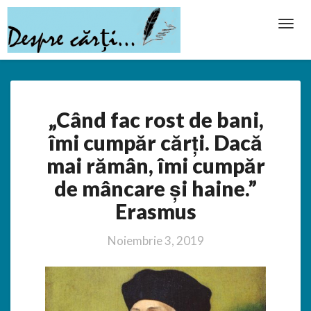
Toggl
Navig
„Când
„Când fac rost de bani,
fac
rost
îmi cumpăr cărți. Dacă
de
mai rămân, îmi cumpăr
bani,
îmi
de mâncare și haine.”
cumpăr
Erasmus
cărți.
Dacă
mai
Noiembrie 3, 2019
rămân,
îmi
cumpăr
de