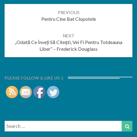
Post
PREVIOUS
navigation
Pentru Cine Bat Clopotele
NEXT
„Odată Ce Înveți Să Citești, Vei Fi Pentru Totdeauna
Liber” – Frederick Douglass
PLEASE FOLLOW & LIKE US :)
Search
Sea
for: