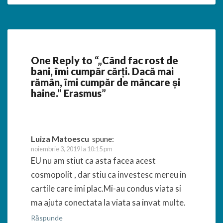
One Reply to “„Când fac rost de
bani, îmi cumpăr cărți. Dacă mai
rămân, îmi cumpăr de mâncare și
haine.” Erasmus”
Luiza Matoescu
spune:
noiembrie 3, 2019 la 10:15 pm
EU nu am stiut ca asta facea acest
cosmopolit , dar stiu ca investesc mereu in
cartile care imi plac.Mi-au condus viata si
ma ajuta conectata la viata sa invat multe.
Răspunde