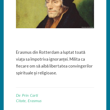
mâncare
și
haine.”
Erasmus
Erasmus din Rotterdam a luptat toată
viața sa împotriva ignoranței. Milita ca
fiecare om să aibă libertatea convingerilor
spirituale și religioase.
De Prin Carti
Citate
,
Erasmus