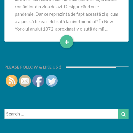
românilor din ziua de azi. Desigur când nu e
pandemie. Dar ce reprezintă de fapt această zi și cum
a ajuns să fie ea celebrată la nivel mondial? În New
York-ul anului 1872, aproximativ o sută de mii …
+
Read
More
PLEASE FOLLOW & LIKE US :)
Search
Sea
for: