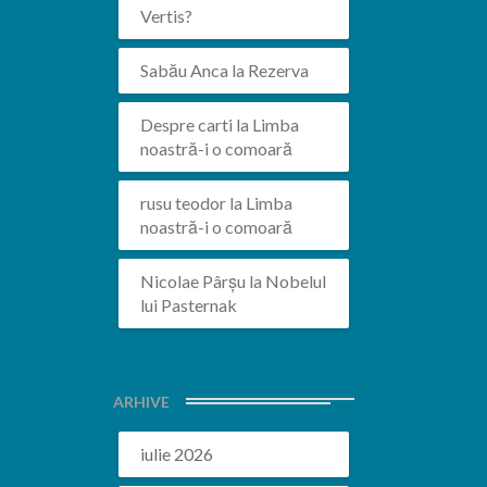
Vertis?
Sabău Anca
la
Rezerva
Despre carti
la
Limba
noastră-i o comoară
rusu teodor
la
Limba
noastră-i o comoară
Nicolae Pârșu
la
Nobelul
lui Pasternak
ARHIVE
iulie 2026