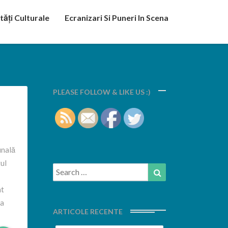
tăți Culturale
Ecranizari Si Puneri In Scena
PLEASE FOLLOW & LIKE US :)
inală
ul
Search
Search
for:
nt
-a
ARTICOLE RECENTE