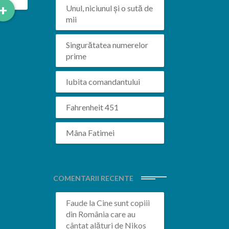
Read
+
Unul, niciunul și o sută de
More
mii
Singurătatea numerelor
prime
Iubita comandantului
Fahrenheit 451
Mâna Fatimei
COMENTARII RECENTE
Faude
la
Cine sunt copiii
din România care au
cântat alături de Nikos