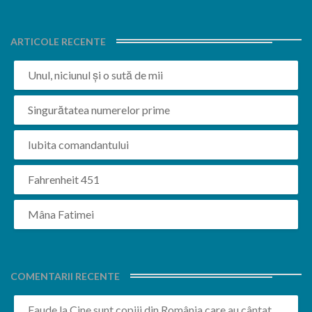
ARTICOLE RECENTE
Unul, niciunul și o sută de mii
Singurătatea numerelor prime
Iubita comandantului
Fahrenheit 451
Mâna Fatimei
COMENTARII RECENTE
Faude
la
Cine sunt copiii din România care au cântat