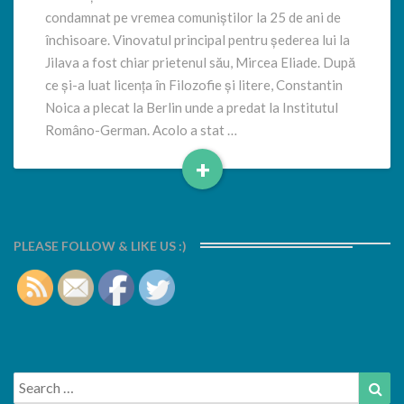
condamnat pe vremea comuniștilor la 25 de ani de
închisoare. Vinovatul principal pentru șederea lui la
Jilava a fost chiar prietenul său, Mircea Eliade. După
ce și-a luat licența în Filozofie și litere, Constantin
Noica a plecat la Berlin unde a predat la Institutul
Româno-German. Acolo a stat …
+
Read
More
PLEASE FOLLOW & LIKE US :)
Search
Sea
for: