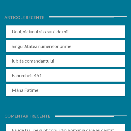
ARTICOLE RECENTE
Unul, niciunul și o sută de mii
Singurătatea numerelor prime
Iubita comandantului
Fahrenheit 451
Mâna Fatimei
COMENTARII RECENTE
Faude
la
Cine sunt copiii din România care au cântat