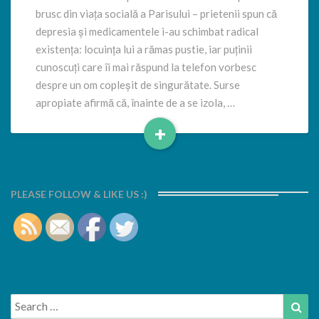
brusc din viața socială a Parisului – prietenii spun că
depresia și medicamentele i-au schimbat radical
existența: locuința lui a rămas pustie, iar puținii
cunoscuți care îi mai răspund la telefon vorbesc
despre un om copleșit de singurătate. Surse
apropiate afirmă că, înainte de a se izola, …
+
Read
More
PLEASE FOLLOW & LIKE US :)
Search
Sea
for: