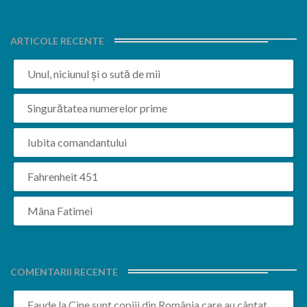
ARTICOLE RECENTE
Unul, niciunul și o sută de mii
Singurătatea numerelor prime
Iubita comandantului
Fahrenheit 451
Mâna Fatimei
COMENTARII RECENTE
Faude
la
Cine sunt copiii din România care au cântat