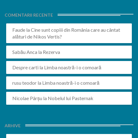
COMENTARII RECENTE
Faude
la
Cine sunt copiii din România care au cântat
alături de Nikos Vertis?
Sabău Anca
la
Rezerva
Despre carti
la
Limba noastră-i o comoară
rusu teodor
la
Limba noastră-i o comoară
Nicolae Pârșu
la
Nobelul lui Pasternak
ARHIVE