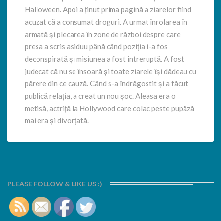
Halloween. Apoi a ținut prima pagină a ziarelor fiind
acuzat că a consumat droguri. A urmat înrolarea în
armată și plecarea în zone de război despre care
presa a scris asiduu până când poziția i-a fos
deconspirată și misiunea a fost întreruptă. A fost
judecat că nu se însoară și toate ziarele își dădeau cu
părere din ce cauză. Când s-a îndrăgostit și a făcut
publică relația, a creat un nou șoc. Aleasa era o
metisă, actriță la Hollywood care colac peste pupăză
mai era și divorțată.
PLEASE FOLLOW & LIKE US :)