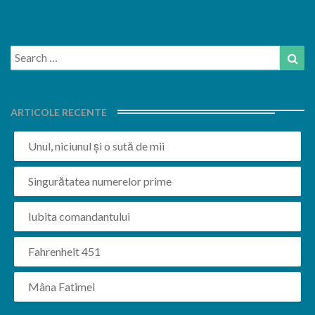
Search
Sea
for:
ARTICOLE RECENTE
Unul, niciunul și o sută de mii
Singurătatea numerelor prime
Iubita comandantului
Fahrenheit 451
Mâna Fatimei