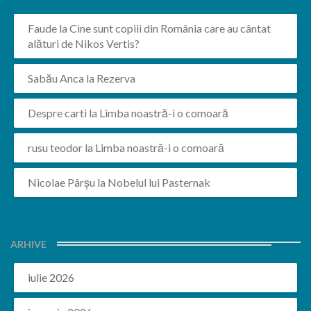
Faude
la
Cine sunt copiii din România care au cântat
alături de Nikos Vertis?
Sabău Anca
la
Rezerva
Despre carti
la
Limba noastră-i o comoară
rusu teodor
la
Limba noastră-i o comoară
Nicolae Pârșu
la
Nobelul lui Pasternak
ARHIVE
iulie 2026