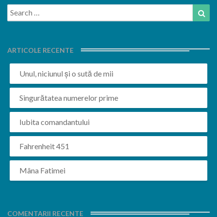
Search
Sea
for:
ARTICOLE RECENTE
Unul, niciunul și o sută de mii
Singurătatea numerelor prime
Iubita comandantului
Fahrenheit 451
Mâna Fatimei
COMENTARII RECENTE