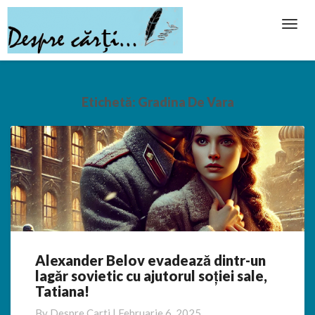
Toggl
Navig
Etichetă:
Gradina De Vara
Alexander Belov evadează dintr-un
Alexander
lagăr sovietic cu ajutorul soției sale,
Belov
Tatiana!
evadează
dintr-
By
Despre Carti
|
Februarie 6, 2025