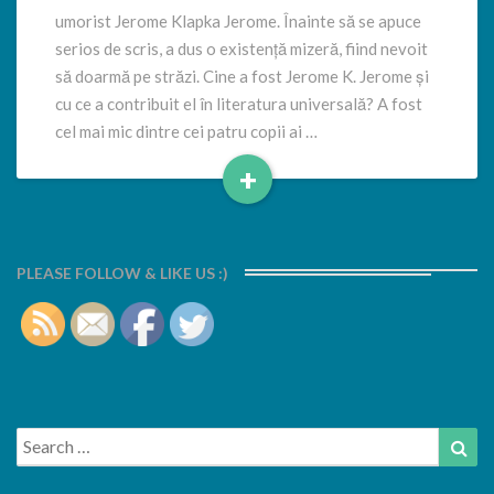
umorist Jerome Klapka Jerome. Înainte să se apuce
serios de scris, a dus o existență mizeră, fiind nevoit
să doarmă pe străzi. Cine a fost Jerome K. Jerome și
cu ce a contribuit el în literatura universală? A fost
cel mai mic dintre cei patru copii ai …
+
Read
More
PLEASE FOLLOW & LIKE US :)
Search
Sea
for: