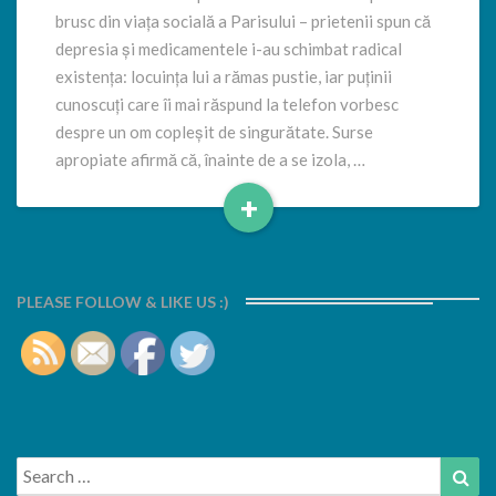
brusc din viața socială a Parisului – prietenii spun că
depresia și medicamentele i-au schimbat radical
existența: locuința lui a rămas pustie, iar puținii
cunoscuți care îi mai răspund la telefon vorbesc
despre un om copleșit de singurătate. Surse
apropiate afirmă că, înainte de a se izola, …
+
Read
More
PLEASE FOLLOW & LIKE US :)
Search
Sea
for: