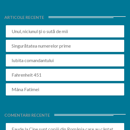
ARTICOLE RECENTE
Unul, niciunul și o sută de mii
Singurătatea numerelor prime
Iubita comandantului
Fahrenheit 451
Mâna Fatimei
COMENTARII RECENTE
Faude
la
Cine sunt copiii din România care au cântat