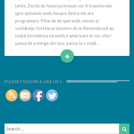
Unite. Zecile de femei poloneze vor fi transferate
spre spitalele unde fiecare dintre ele are
programare. Pline de de speranță, vesele și
vorbărețe, fostele prizoniere de la Ravensbruck au
toată încrederea că medicii americani le vor oferi
șansa de a merge din nou, șansa la o viață …
+
Read
More
PLEASE FOLLOW & LIKE US :)
Search
Sea
for: