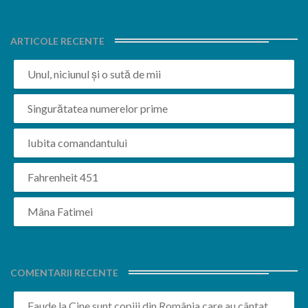
ARTICOLE RECENTE
Unul, niciunul și o sută de mii
Singurătatea numerelor prime
Iubita comandantului
Fahrenheit 451
Mâna Fatimei
COMENTARII RECENTE
Faude
la
Cine sunt copiii din România care au cântat