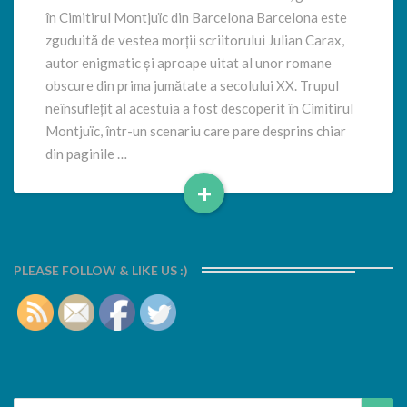
în Cimitirul Montjuïc din Barcelona Barcelona este
zguduită de vestea morții scriitorului Julian Carax,
autor enigmatic și aproape uitat al unor romane
obscure din prima jumătate a secolului XX. Trupul
neînsuflețit al acestuia a fost descoperit în Cimitirul
Montjuïc, într-un scenariu care pare desprins chiar
din paginile …
+
Read
More
PLEASE FOLLOW & LIKE US :)
Search