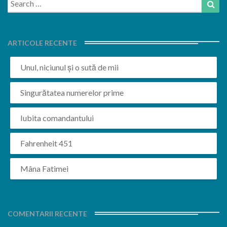
Sea
for:
ARTICOLE RECENTE
Unul, niciunul și o sută de mii
Singurătatea numerelor prime
Iubita comandantului
Fahrenheit 451
Mâna Fatimei
COMENTARII RECENTE