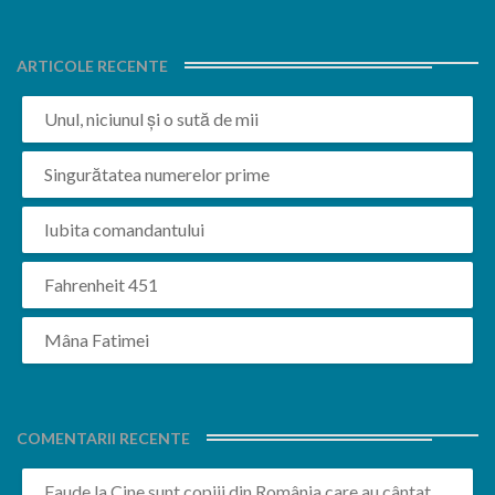
ARTICOLE RECENTE
Unul, niciunul și o sută de mii
Singurătatea numerelor prime
Iubita comandantului
Fahrenheit 451
Mâna Fatimei
COMENTARII RECENTE
Faude
la
Cine sunt copiii din România care au cântat