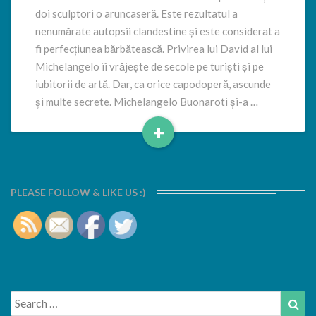
doi sculptori o aruncaseră. Este rezultatul a
nenumărate autopsii clandestine și este considerat a
fi perfecțiunea bărbătească. Privirea lui David al lui
Michelangelo îi vrăjește de secole pe turiști și pe
iubitorii de artă. Dar, ca orice capodoperă, ascunde
și multe secrete. Michelangelo Buonaroti și-a …
+
Read
More
PLEASE FOLLOW & LIKE US :)
Search
Sea
for: