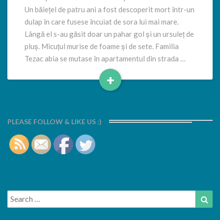
Un băiețel de patru ani a fost descoperit mort într-un
dulap în care fusese încuiat de sora lui mai mare.
Lângă el s-au găsit doar un pahar gol și un ursuleț de
pluș. Micuțul murise de foame și de sete. Familia
Tezac abia se mutase în apartamentul din strada …
+
Read
More
PLEASE FOLLOW & LIKE US :)
Search
Sea
for: