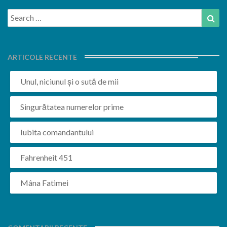
Search
Sea
for:
ARTICOLE RECENTE
Unul, niciunul și o sută de mii
Singurătatea numerelor prime
Iubita comandantului
Fahrenheit 451
Mâna Fatimei