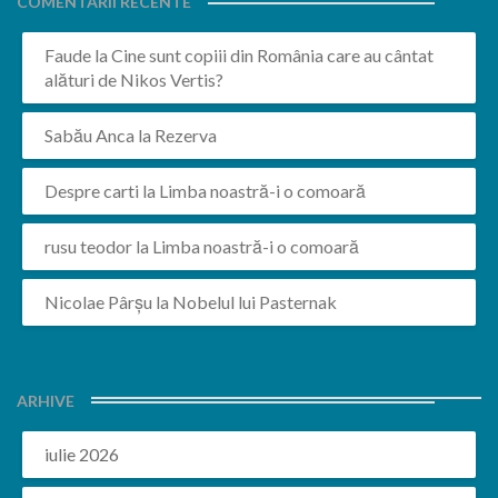
COMENTARII RECENTE
Faude
la
Cine sunt copiii din România care au cântat
alături de Nikos Vertis?
Sabău Anca
la
Rezerva
Despre carti
la
Limba noastră-i o comoară
rusu teodor
la
Limba noastră-i o comoară
Nicolae Pârșu
la
Nobelul lui Pasternak
ARHIVE
iulie 2026