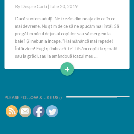
avem
By
Despre Carti
|
Iulie 20, 2019
timp
de
Dacă suntem adulți: Ne trezim dimineața din ce în ce
citit
mai devreme. Nu știm de ce să ne apucăm mai întâi. Să
în
pregătim micul dejun al copiilor sau să mergem la
ziua
baie? Și nebunia începe. ”Hai mănâncă mai repede!
de
Întârziem! Fugi și îmbracă-te”. Lăsăm copiii la școală
azi?
sau la grădi, sau la amândouă (cazul meu …
+
Read
More
PLEASE FOLLOW & LIKE US :)