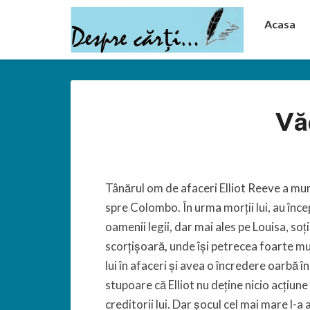
Acasa
Vă
Tânărul om de afaceri Elliot Reeve a mur
spre Colombo. În urma morții lui, au încep
oamenii legii, dar mai ales pe Louisa, soția
scorțișoară, unde își petrecea foarte mu
lui în afaceri și avea o încredere oarbă î
stupoare că Elliot nu deține nicio acțiune
creditorii lui. Dar șocul cel mai mare l-a 