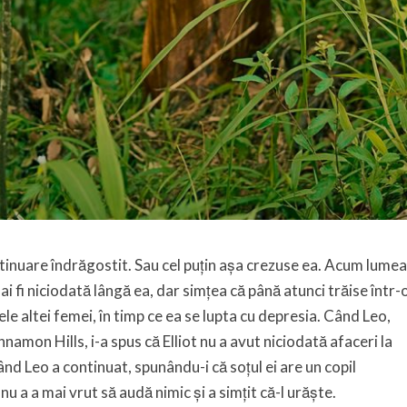
continuare îndrăgostit. Sau cel puțin așa crezuse ea. Acum lumea
ai fi niciodată lângă ea, dar simțea că până atunci trăise într-
ele altei femei, în timp ce ea se lupta cu depresia. Când Leo,
namon Hills, i-a spus că Elliot nu a avut niciodată afaceri la
ând Leo a continuat, spunându-i că soțul ei are un copil
nu a a mai vrut să audă nimic și a simțit că-l urăște.