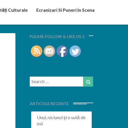
tăți Culturale
Ecranizari Si Puneri In Scena
PLEASE FOLLOW & LIKE US :)
Search
Search
for:
ARTICOLE RECENTE
Unul, niciunul și o sută de
mii