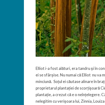
Elliot i-a fost alături, era tandru și în 
ei se sfârșise. Nu numai că Elliot nu va m
minciună. Soțul ei căutase alinare în braț
proprietarul plantației de scorțișoară Cin
plantație, a crezut că e o neînțelegere. C
nelegitim cu verișoara lui, Zinnia, Louiza 