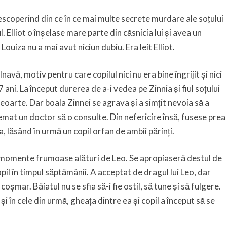
coperind din ce în ce mai multe secrete murdare ale soțului
. Elliot o înșelase mare parte din căsnicia lui și avea un
 Louiza nu a mai avut niciun dubiu. Era leit Elliot.
avă, motiv pentru care copilul nici nu era bine îngrijit și nici
ani. La început durerea de a-i vedea pe Zinnia și fiul soțului
eoarte. Dar boala Zinnei se agrava și a simțit nevoia să a
chemat un doctor să o consulte. Din nefericire însă, fusese prea
, lăsând în urmă un copil orfan de ambii părinți.
 momente frumoase alături de Leo. Se apropiaseră destul de
copil în timpul săptămânii. A acceptat de dragul lui Leo, dar
oșmar. Băiatul nu se sfia să-i fie ostil, să tune și să fulgere.
i în cele din urmă, gheața dintre ea și copil a început să se