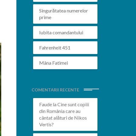
Singurătatea numerelor
.
prime
Iubita comandantului
Fahrenheit 451
Mâna Fatimei
COMENTARII RECENTE
Faude
la
Cine sunt copiii
din România care au
cântat alături de Nikos
Vertis?