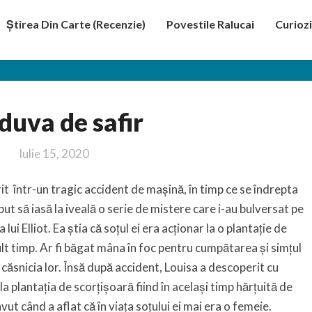
Știrea Din Carte (recenzie)
Povestile Ralucai
Curiozi
Văduva
duva de safir
de
safir
Iulie 15, 2020
it într-un tragic accident de mașină, în timp ce se îndrepta
ut să iasă la iveală o serie de mistere care i-au bulversat pe
 lui Elliot. Ea știa că soțul ei era acționar la o plantație de
lt timp. Ar fi băgat mâna în foc pentru cumpătarea și simțul
n căsnicia lor. Însă după accident, Louisa a descoperit cu
 la plantația de scorțișoară fiind în același timp hărțuită de
avut când a aflat că în viața soțului ei mai era o femeie.