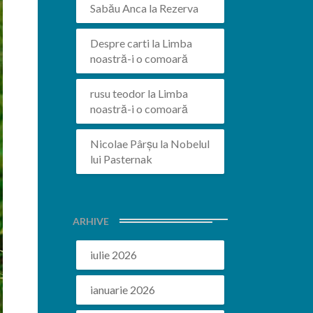
Sabău Anca
la
Rezerva
Despre carti
la
Limba
noastră-i o comoară
rusu teodor
la
Limba
noastră-i o comoară
Nicolae Pârșu
la
Nobelul
lui Pasternak
ARHIVE
iulie 2026
ianuarie 2026