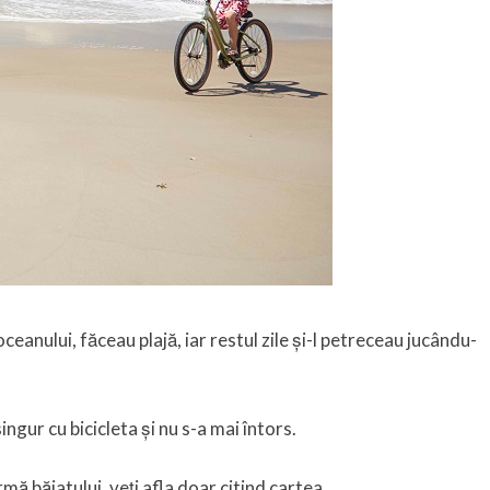
oceanului, făceau plajă, iar restul zile și-l petreceau jucându-
ingur cu bicicleta și nu s-a mai întors.
mă băiatului, veți afla doar citind cartea.