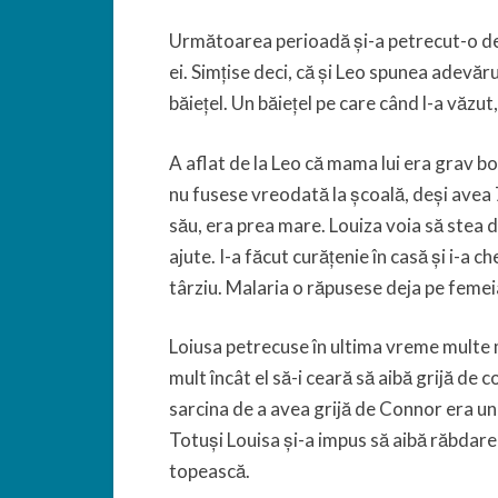
Următoarea perioadă și-a petrecut-o des
ei. Simțise deci, că și Leo spunea adevărul
băiețel. Un băiețel pe care când l-a văzut,
A aflat de la Leo că mama lui era grav boln
nu fusese vreodată la școală, deși avea 7 
său, era prea mare. Louiza voia să stea d
ajute. I-a făcut curățenie în casă și i-a 
târziu. Malaria o răpusese deja pe femeia
Loiusa petrecuse în ultima vreme multe
mult încât el să-i ceară să aibă grijă de 
sarcina de a avea grijă de Connor era un c
Totuși Louisa și-a impus să aibă răbdare ș
topească.