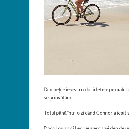
Diminețile ieșeau cu bicicletele pe malul 
se și învățând.
Totul până într-o zi când Connor a ieșit s
Dacă Louisa și Leo reușesc să-i dea de ur