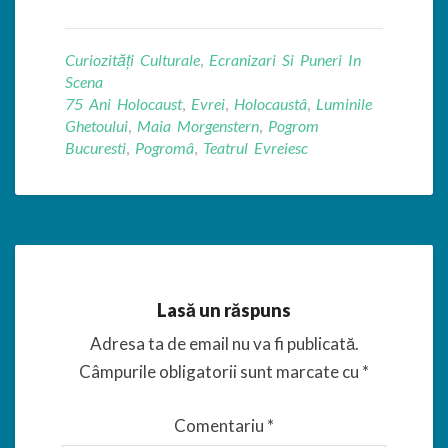
Curiozități Culturale
,
Ecranizari Si Puneri In
Scena
75 Ani Holocaust
,
Evrei
,
Holocaustâ
,
Luminile
Ghetoului
,
Maia Morgenstern
,
Pogrom
Bucuresti
,
Pogromâ
,
Teatrul Evreiesc
Lasă un răspuns
Adresa ta de email nu va fi publicată.
Câmpurile obligatorii sunt marcate cu
*
Comentariu
*