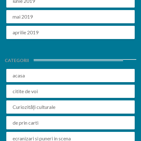
iunie 2019
mai 2019
aprilie 2019
CATEGORII
acasa
citite de voi
Curiozități culturale
de prin carti
ecranizari si puneri in scena