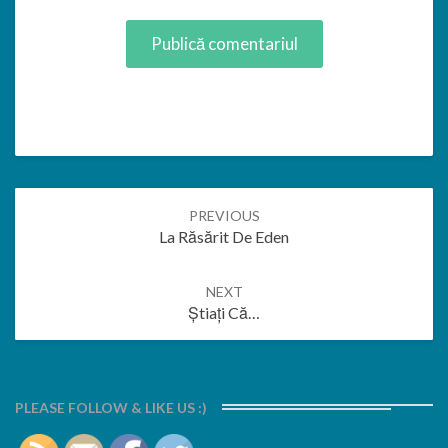
Post
PREVIOUS
navigation
La Răsărit De Eden
NEXT
Știați Că…
PLEASE FOLLOW & LIKE US :)