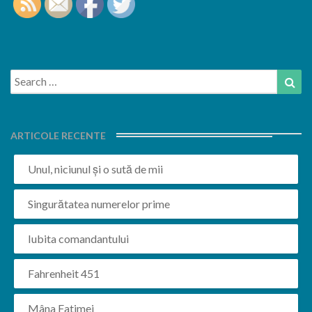
Search
Sea
for:
ARTICOLE RECENTE
Unul, niciunul și o sută de mii
Singurătatea numerelor prime
Iubita comandantului
Fahrenheit 451
Mâna Fatimei