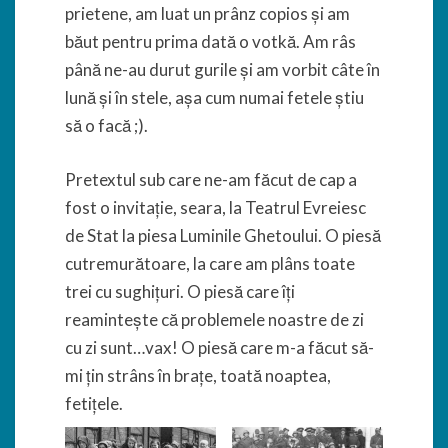
prietene, am luat un prânz copios și am
băut pentru prima dată o votkă. Am râs
până ne-au durut gurile și am vorbit câte în
lună și în stele, așa cum numai fetele știu
să o facă ;).
Pretextul sub care ne-am făcut de cap a
fost o invitație, seara, la Teatrul Evreiesc
de Stat la piesa Luminile Ghetoului. O piesă
cutremurătoare, la care am plâns toate
trei cu sughițuri. O piesă care îți
reamintește că problemele noastre de zi
cu zi sunt…vax! O piesă care m-a făcut să-
mi țin strâns în brațe, toată noaptea,
fetițele.