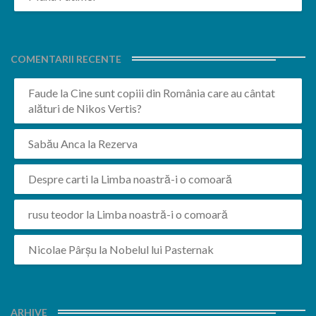
COMENTARII RECENTE
Faude
la
Cine sunt copiii din România care au cântat
alături de Nikos Vertis?
Sabău Anca
la
Rezerva
Despre carti
la
Limba noastră-i o comoară
rusu teodor
la
Limba noastră-i o comoară
Nicolae Pârșu
la
Nobelul lui Pasternak
ARHIVE