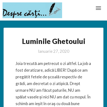
Toggl
Navig
Luminile
Luminile Ghetoului
Ghetoului
Ianuarie 27, 2020
Joia trecută am petrecut o zi altfel. La job a
fost deratizare, adică LIBER! După ce am
pregătit fetele de școală respectiv de
grădi, am decretat o zi atipică. Drept
urmare NU am făcut paturile, NU am
spălat vasele și nici NU am dat cu mopul. În
schimb am ieșit în oraș cu două bune