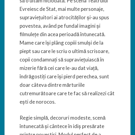
să o uităm niciodată. Pe scena Teatrului
Evreiesc de Stat, mai multe personaje,
supraviețuitori ai atrocităților și-au spus
povestea, având pe fundal imagini și
filmulețe din acea perioadă întunecată.
Mame care își plâng copiii smulși de la
piept sau care le scriu o ultimă scrisoare,
copii condamnați să supraviețuiască în
mizerie fără cei care le-au dat viață,
îndrăgostiți care își pierd perechea, sunt
doar câteva dintre mărturiile
cutremurătoare care te fac să realizezi cât
ești de norocos.
Regie simplă, decoruri modeste, scenă
întunecată și cântece în idiș presărate
printre povestiri. Modul perfect de a