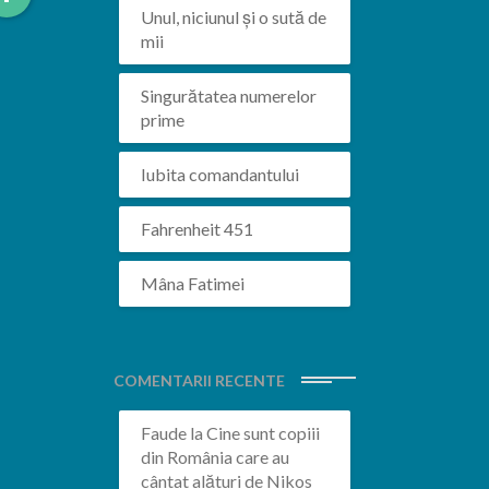
More
Unul, niciunul și o sută de
mii
Singurătatea numerelor
prime
Iubita comandantului
Fahrenheit 451
Mâna Fatimei
COMENTARII RECENTE
Faude
la
Cine sunt copiii
din România care au
cântat alături de Nikos