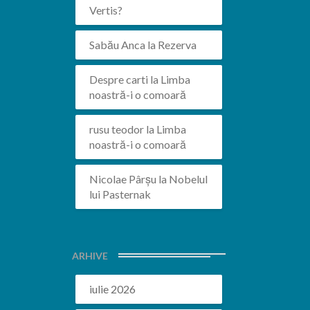
Vertis?
Sabău Anca
la
Rezerva
Despre carti
la
Limba
noastră-i o comoară
rusu teodor
la
Limba
noastră-i o comoară
Nicolae Pârșu
la
Nobelul
lui Pasternak
ARHIVE
iulie 2026