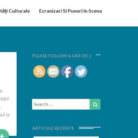
tăți Culturale
Ecranizari Si Puneri In Scena
PLEASE FOLLOW & LIKE US :)
ra
nții!
Search
Search
,
for:
ul la
ARTICOLE RECENTE
Read
+