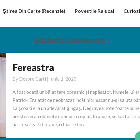
Știrea Din Carte (recenzie)
Povestile Ralucai
Curiozi
Etichetă:
Compunere
Fereastra
Fereastra
By
Despre Carti
|
Iunie 1, 2020
A fost odată un băiat tare obraznic și nepăsător. Numele lui e
Patrick. Era atât de neobrăzat încât nici măcar nu-și saluta pări
La școală era un adevărat gingaș. Deși avea note foarte bune
acestea erau obținute doar prin copiat. În pauze, se lua tot timp
harță, sărea la bătaie și chiar le fura …