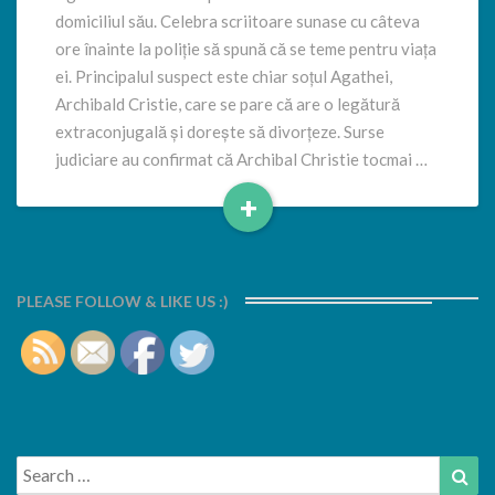
domiciliul său. Celebra scriitoare sunase cu câteva
ore înainte la poliție să spună că se teme pentru viața
ei. Principalul suspect este chiar soțul Agathei,
Archibald Cristie, care se pare că are o legătură
extraconjugală și dorește să divorțeze. Surse
judiciare au confirmat că Archibal Christie tocmai …
+
Read
More
PLEASE FOLLOW & LIKE US :)
Search
Sea
for: