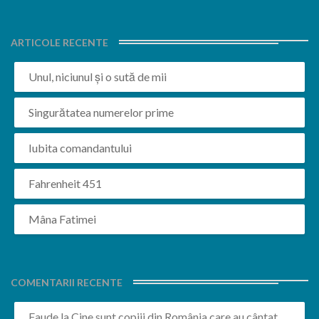
ARTICOLE RECENTE
Unul, niciunul și o sută de mii
Singurătatea numerelor prime
Iubita comandantului
Fahrenheit 451
Mâna Fatimei
COMENTARII RECENTE
Faude
la
Cine sunt copiii din România care au cântat