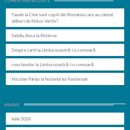
COMENTARII RECENTE
Faude
la
Cine sunt copiii din România care au cântat
alături de Nikos Vertis?
Sabău Anca
la
Rezerva
Despre carti
la
Limba noastră-i o comoară
rusu teodor
la
Limba noastră-i o comoară
Nicolae Pârșu
la
Nobelul lui Pasternak
ARHIVE
iulie 2026