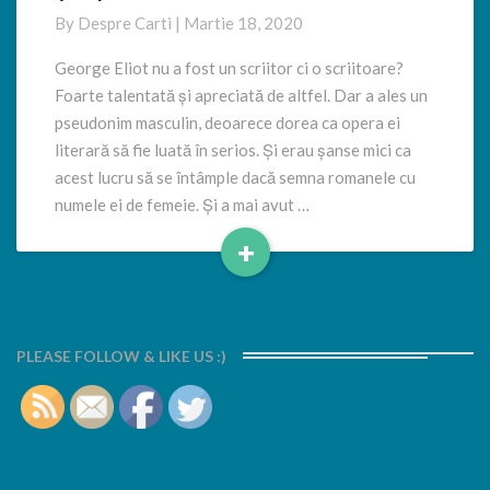
că…
By
Despre Carti
|
Martie 18, 2020
George Eliot nu a fost un scriitor ci o scriitoare?
Foarte talentată și apreciată de altfel. Dar a ales un
pseudonim masculin, deoarece dorea ca opera ei
literară să fie luată în serios. Și erau șanse mici ca
acest lucru să se întâmple dacă semna romanele cu
numele ei de femeie. Și a mai avut …
+
Read
More
PLEASE FOLLOW & LIKE US :)