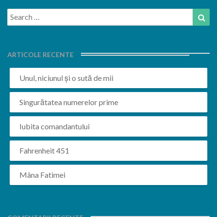
Search
Sea
for:
ARTICOLE RECENTE
Unul, niciunul și o sută de mii
Singurătatea numerelor prime
Iubita comandantului
Fahrenheit 451
Mâna Fatimei