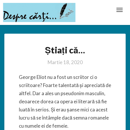
Toggl
Navig
Știați
Știați că…
că…
Martie 18, 2020
George Eliot nu a fost un scriitor ci o
scriitoare? Foarte talentată și apreciată de
altfel. Dar a ales un pseudonim masculin,
deoarece dorea ca opera ei literară să fie
luată în serios. Și erau șanse mici ca acest
lucru să se întâmple dacă semna romanele
cu numele ei de femeie.