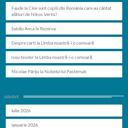
Faude
la
Cine sunt copiii din România care au cântat
alături de Nikos Vertis?
Sabău Anca
la
Rezerva
Despre carti
la
Limba noastră-i o comoară
rusu teodor
la
Limba noastră-i o comoară
Nicolae Pârșu
la
Nobelul lui Pasternak
ARHIVE
iulie 2026
ianuarie 2026