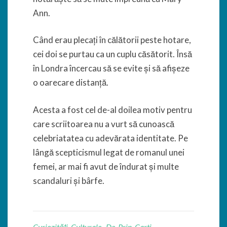
Ann.
Când erau plecați în călătorii peste hotare,
cei doi se purtau ca un cuplu căsătorit. Însă
în Londra încercau să se evite și să afișeze
o oarecare distanță.
Acesta a fost cel de-al doilea motiv pentru
care scriitoarea nu a vurt să cunoască
celebriatatea cu adevărata identitate. Pe
lângă scepticismul legat de romanul unei
femei, ar mai fi avut de îndurat și multe
scandaluri și bârfe.
Curiozități Culturale
,
De Prin Carti