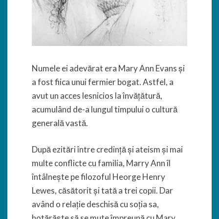
Numele ei adevărat era Mary Ann Evans și
a fost fiica unui fermier bogat. Astfel, a
avut un acces lesnicios la învățătură,
acumulând de-a lungul timpului o cultură
generală vastă.
După ezitări între credință și ateism și mai
multe conflicte cu familia, Marry Ann îl
întâlnește pe filozoful Heorge Henry
Lewes, căsătorit și tată a trei copii. Dar
având o relație deschisă cu soția sa,
hotărăște să se mute împreună cu Mary