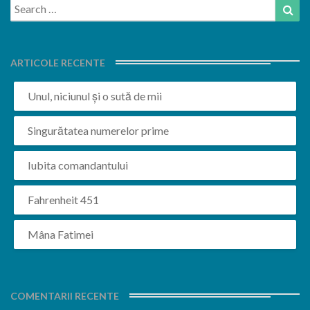
Search
Sea
for:
ARTICOLE RECENTE
Unul, niciunul și o sută de mii
Singurătatea numerelor prime
Iubita comandantului
Fahrenheit 451
Mâna Fatimei
COMENTARII RECENTE