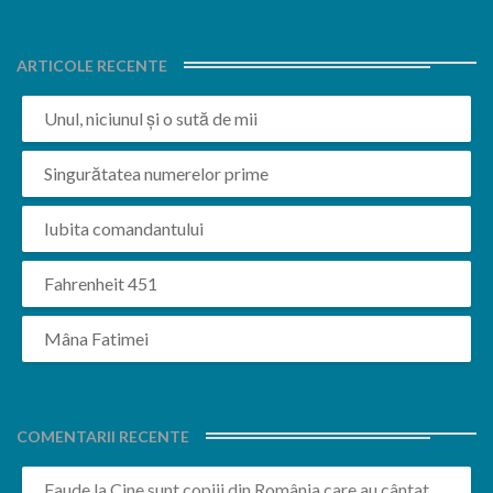
ARTICOLE RECENTE
Unul, niciunul și o sută de mii
Singurătatea numerelor prime
Iubita comandantului
Fahrenheit 451
Mâna Fatimei
COMENTARII RECENTE
Faude
la
Cine sunt copiii din România care au cântat