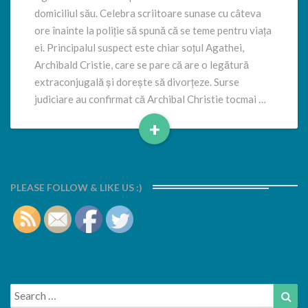
domiciliul său. Celebra scriitoare sunase cu câteva
ore înainte la poliție să spună că se teme pentru viața
ei. Principalul suspect este chiar soțul Agathei,
Archibald Cristie, care se pare că are o legătură
extraconjugală și dorește să divorțeze. Surse
judiciare au confirmat că Archibal Christie tocmai …
+
Read
More
PLEASE FOLLOW & LIKE US :)
Search
Sea
for: