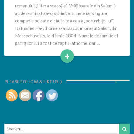
romanului „Litera stacojie”. Vrăjitoarele din Salem l-
au determinat să-și schimbe numele iar singura
companie pe care o căuta era cea a „porumbiței lui”.
Nathaniel Hawthorne s-a născut în orașul Salem, din
Massachusetts, la 4 iunie 1804; Numele de familie al
părinților lui a fost de fapt, Hathorne, dar …
+
Read
More
PLEASE FOLLOW & LIKE US :)
Search
Sea
for: