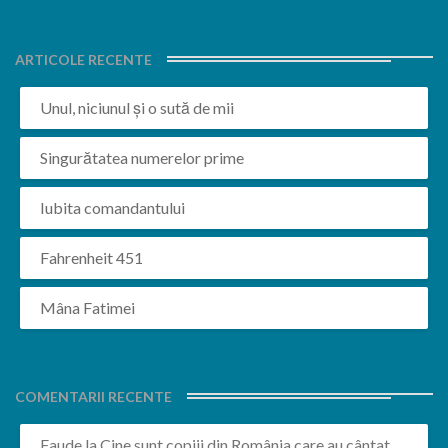
ARTICOLE RECENTE
Unul, niciunul și o sută de mii
Singurătatea numerelor prime
Iubita comandantului
Fahrenheit 451
Mâna Fatimei
COMENTARII RECENTE
Faude
la
Cine sunt copiii din România care au cântat