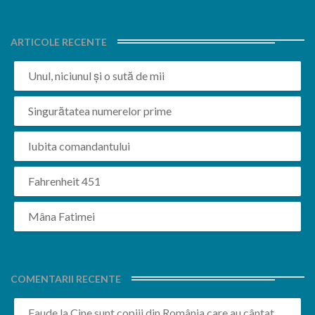
ARTICOLE RECENTE
Unul, niciunul și o sută de mii
Singurătatea numerelor prime
Iubita comandantului
Fahrenheit 451
Mâna Fatimei
COMENTARII RECENTE
Faude
la
Cine sunt copiii din România care au cântat