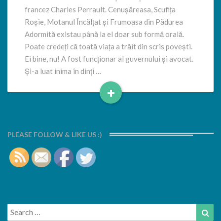
francez Charles Perrault. Cenușăreasa, Scufița
Roșie, Motanul Încălțat și Frumoasa din Pădurea
Adormită existau până la el doar sub formă orală.
Poate credeți că toată viața a trăit din scris povești.
Ei bine, nu! A fost funcționar al guvernului și avocat.
Și-a luat inima în dinți …
+
Read
More
PLEASE FOLLOW & LIKE US :)
Search
Sea
for: