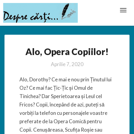
Toggl
Navig
Alo,
Alo, Opera Copiilor!
Opera
Copiilor!
Aprilie 7, 2020
Alo, Dorothy? Ce mai e nou prin Ținutul lui
Oz? Ce mai fac Țic-Țic și Omul de
Tinichea? Dar Sperietoarea și Leul cel
Fricos? Copii, începând de azi, puteți să
vorbiți la telefon cu personajele voastre
preferate de la Opera Comică pentru
Copii. Cenușăreasa, Scufița Roșie sau