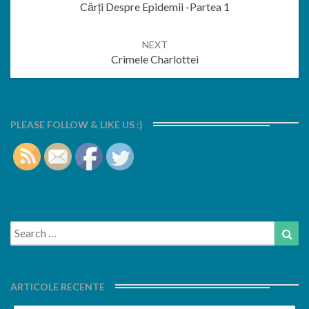
Cărți Despre Epidemii -partea 1
NEXT
Crimele Charlottei
PLEASE FOLLOW & LIKE US :)
Search
Sea
for:
ARTICOLE RECENTE