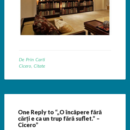
De Prin Carti
Cicero
,
Citate
One Reply to “„O încăpere fără
cărţi e ca un trup fără suflet.” –
Cicero”