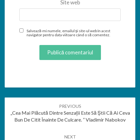
Site web
Salvează-mi numele, emailul și site-ul web în acest
navigator pentru data viitoare când o să comentez.
Post
PREVIOUS
navigation
„Cea Mai Plăcută Dintre Senzații Este Să Știi Că Ai Ceva
Bun De Citit Înainte De Culcare. ” Vladimir Nabokov
NEXT