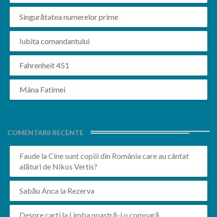
Singurătatea numerelor prime
Iubita comandantului
Fahrenheit 451
Mâna Fatimei
COMENTARII RECENTE
Faude
la
Cine sunt copiii din România care au cântat
alături de Nikos Vertis?
Sabău Anca
la
Rezerva
Despre carti
la
Limba noastră-i o comoară