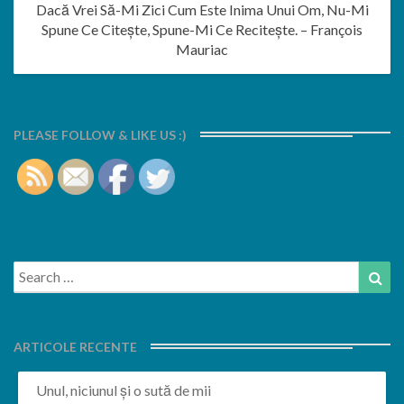
Dacă Vrei Să-Mi Zici Cum Este Inima Unui Om, Nu-Mi
Spune Ce Citeşte, Spune-Mi Ce Reciteşte. – François
Mauriac
PLEASE FOLLOW & LIKE US :)
Search
Sea
for:
ARTICOLE RECENTE
Unul, niciunul și o sută de mii