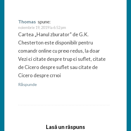
Thomas
spune:
noiembrie 19, 2019 la 6:52 pm
Cartea „Hanul zburator” de G.K.
Chesterton este disponibilг pentru
comandг online cu preю redus, la doar
Vezi єi citate despre trup єi suflet, citate
de Cicero despre suflet sau citate de
Cicero despre cгrюi
Răspunde
Lasă un răspuns