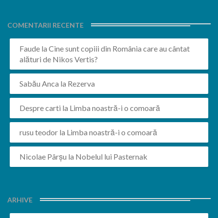
COMENTARII RECENTE
Faude
la
Cine sunt copiii din România care au cântat
alături de Nikos Vertis?
Sabău Anca
la
Rezerva
Despre carti
la
Limba noastră-i o comoară
rusu teodor
la
Limba noastră-i o comoară
Nicolae Pârșu
la
Nobelul lui Pasternak
ARHIVE