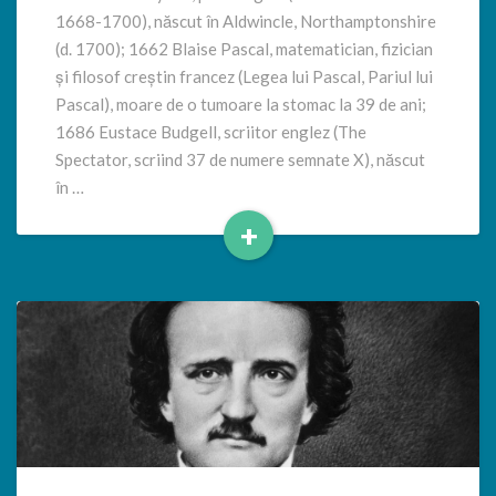
1668-1700), născut în Aldwincle, Northamptonshire
(d. 1700); 1662 Blaise Pascal, matematician, fizician
și filosof creștin francez (Legea lui Pascal, Pariul lui
Pascal), moare de o tumoare la stomac la 39 de ani;
1686 Eustace Budgell, scriitor englez (The
Spectator, scriind 37 de numere semnate X), născut
în …
+
Read
More