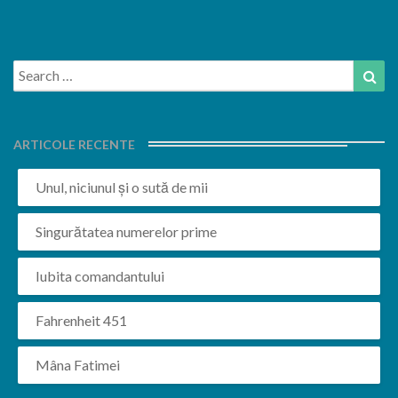
Search
Sea
for:
ARTICOLE RECENTE
Unul, niciunul și o sută de mii
Singurătatea numerelor prime
Iubita comandantului
Fahrenheit 451
Mâna Fatimei