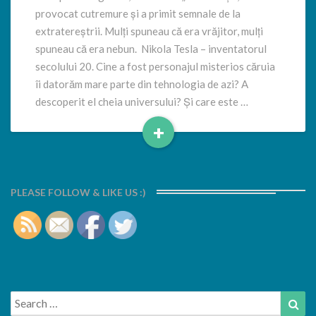
luminii
provocat cutremure și a primit semnale de la
extratereștrii. Mulți spuneau că era vrăjitor, mulți
spuneau că era nebun. Nikola Tesla – inventatorul
secolului 20. Cine a fost personajul misterios căruia
îi datorăm mare parte din tehnologia de azi? A
descoperit el cheia universului? Și care este …
+
Read
More
PLEASE FOLLOW & LIKE US :)
Search
Sea
for: