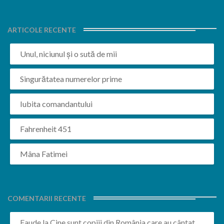
ARTICOLE RECENTE
Unul, niciunul și o sută de mii
Singurătatea numerelor prime
Iubita comandantului
Fahrenheit 451
Mâna Fatimei
COMENTARII RECENTE
Faude
la
Cine sunt copiii din România care au cântat