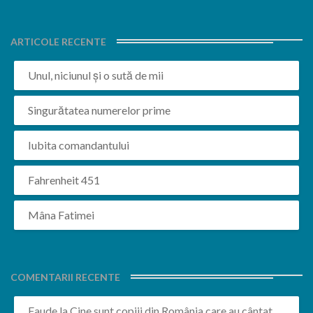
ARTICOLE RECENTE
Unul, niciunul și o sută de mii
Singurătatea numerelor prime
Iubita comandantului
Fahrenheit 451
Mâna Fatimei
COMENTARII RECENTE
Faude
la
Cine sunt copiii din România care au cântat