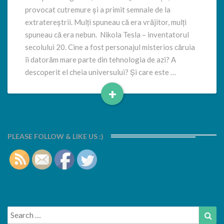
luminii
provocat cutremure și a primit semnale de la
extratereștrii. Mulți spuneau că era vrăjitor, mulți
spuneau că era nebun. Nikola Tesla – inventatorul
secolului 20. Cine a fost personajul misterios căruia
îi datorăm mare parte din tehnologia de azi? A
descoperit el cheia universului? Și care este …
+
Read
More
PLEASE FOLLOW & LIKE US :)
Search
Sea
for: