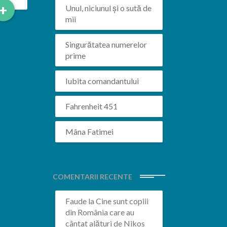
Read
+
Unul, niciunul și o sută de
More
mii
Singurătatea numerelor
prime
Iubita comandantului
Fahrenheit 451
Mâna Fatimei
COMENTARII RECENTE
Faude
la
Cine sunt copiii
din România care au
cântat alături de Nikos