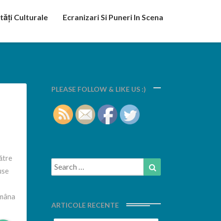
tăți Culturale
Ecranizari Si Puneri In Scena
PLEASE FOLLOW & LIKE US :)
ătre
Search
Search
use
for:
ămâna
ARTICOLE RECENTE