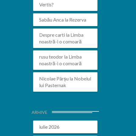
Vertis?
Sabău Anca
la
Rezerva
Despre carti
la
Limba
noastră-i o comoară
rusu teodor
la
Limba
noastră-i o comoară
Nicolae Pârșu
la
Nobelul
lui Pasternak
ARHIVE
iulie 2026