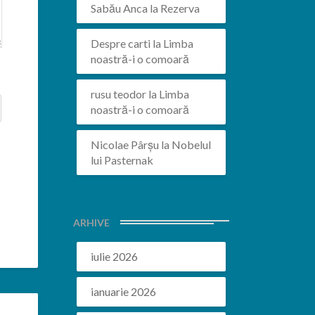
Sabău Anca
la
Rezerva
Despre carti
la
Limba
noastră-i o comoară
rusu teodor
la
Limba
noastră-i o comoară
Nicolae Pârșu
la
Nobelul
lui Pasternak
ARHIVE
iulie 2026
ianuarie 2026