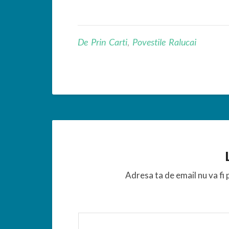
De Prin Carti
,
Povestile Ralucai
Adresa ta de email nu va fi 