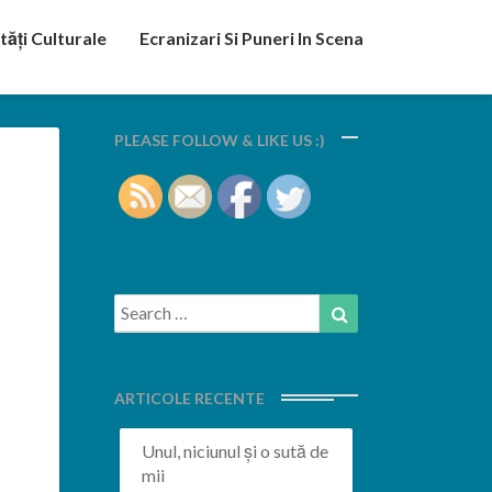
tăți Culturale
Ecranizari Si Puneri In Scena
PLEASE FOLLOW & LIKE US :)
Search
Search
for:
ARTICOLE RECENTE
Unul, niciunul și o sută de
mii