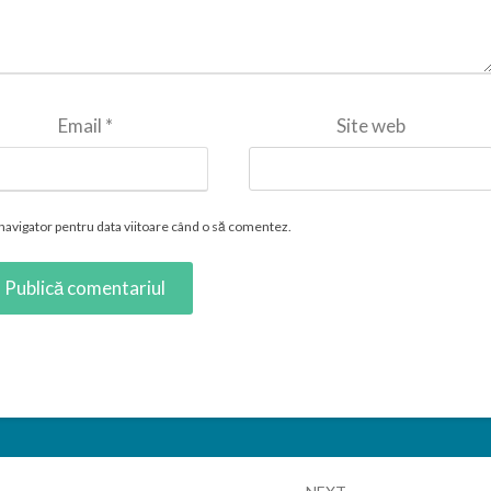
Email
*
Site web
 navigator pentru data viitoare când o să comentez.