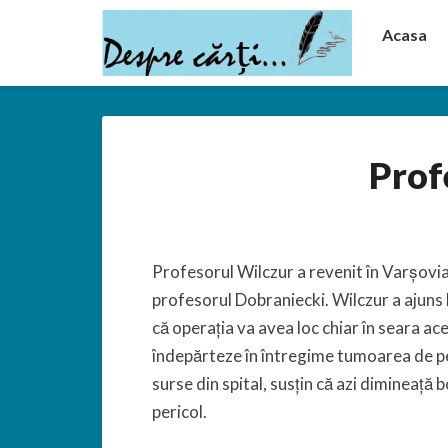
Acasa
Prof
Profesorul Wilczur a revenit în Varșovia 
profesorul Dobraniecki. Wilczur a ajuns l
că operația va avea loc chiar în seara ac
îndepărteze în întregime tumoarea de pe 
surse din spital, susțin că azi dimineață 
pericol.