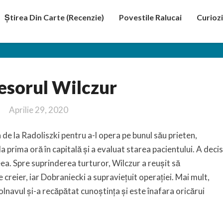
Știrea Din Carte (recenzie)
Povestile Ralucai
Curiozi
Profesorul
esorul Wilczur
Wilczur
Aprilie 29, 2020
de la Radoliszki pentru a-l opera pe bunul său prieten,
a prima oră în capitală și a evaluat starea pacientului. A decis
eea. Spre suprinderea turturor, Wilczur a reușit să
creier, iar Dobraniecki a supraviețuit operației. Mai mult,
bolnavul și-a recăpătat cunoștința și este înafara oricărui