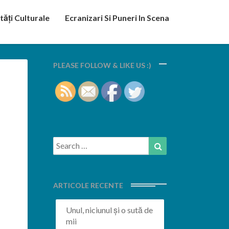
tăți Culturale
Ecranizari Si Puneri In Scena
PLEASE FOLLOW & LIKE US :)
Search
Search
for:
ARTICOLE RECENTE
Unul, niciunul și o sută de
mii