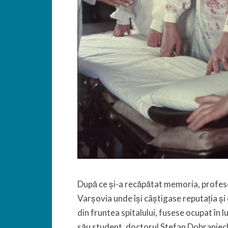
După ce și-a recăpătat memoria, profesoru
Varșovia unde își câștigase reputația și c
din fruntea spitalului, fusese ocupat în lu
său student, doctorul Stefan Dobranieck