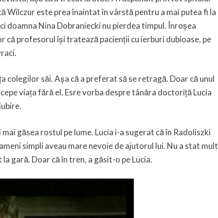
ă Wilczur este prea înaintat în vârstă pentru a mai putea fi la
nici doamna Nina Dobraniecki nu pierdea timpul. Înroșea
 că profesorul își tratează pacienții cu ierburi dubioase, pe
raci.
ța colegilor săi. Așa că a preferat să se retragă. Doar că unul
oncepe viața fără el. Esre vorba despre tânăra doctoriță Lucia
iubire.
mai găsea rostul pe lume. Lucia i-a sugerat că în Radoliszki
 oameni simpli aveau mare nevoie de ajutorul lui. Nu a stat mult
 la gară. Doar că în tren, a găsit-o pe Lucia.