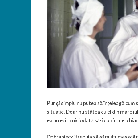
Pur și simplu nu putea să înțeleagă cum 
situație. Doar nu stătea cu el din mare iub
ea nu ezita niciodată să-i confirme, chiar
Dobraniecki trebuia să-și mulțumească nev