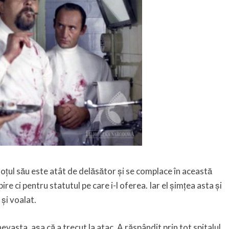
soțul său este atât de delăsător și se complace în această
ire ci pentru statutul pe care i-l oferea. Iar el șimțea asta și
 și voalat.
asta, așa că a trecut la atac. A răspândit prin tot spitalul