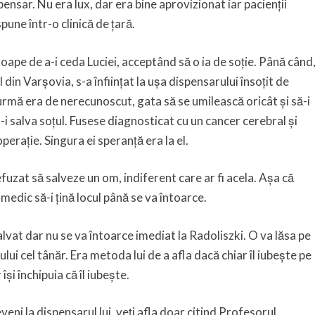
spensar. Nu era lux, dar era bine aprovizionat iar pacienții
pune într-o clinică de țară.
aproape de a-i ceda Luciei, acceptând să o ia de soție. Până când
 din Varșovia, s-a înființat la ușa dispensarului însoțit de
mă era de nerecunoscut, gata să se umilească oricât și să-i
-i salva soțul. Fusese diagnosticat cu un cancer cerebral și
erație. Singura ei speranță era la el.
efuzat să salveze un om, indiferent care ar fi acela. Așa că
medic să-i țină locul până se va întoarce.
alvat dar nu se va întoarce imediat la Radoliszki. O va lăsa pe
ui cel tânăr. Era metoda lui de a afla dacă chiar îl iubește pe
își închipuia că îl iubește.
eni la dispensarul lui, veți afla doar citind Profesorul