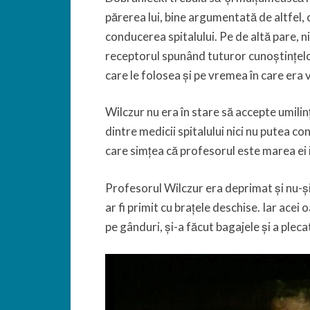
părerea lui, bine argumentată de altfel, c
conducerea spitalului. Pe de altă pare, 
receptorul spunând tuturor cunoștințelor
care le folosea și pe vremea în care era v
Wilczur nu era în stare să accepte umilin
dintre medicii spitalului nici nu putea c
care simțea că profesorul este marea ei 
Profesorul Wilczur era deprimat și nu-și 
ar fi primit cu brațele deschise. Iar acei
pe gânduri, și-a făcut bagajele și a plecat