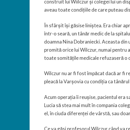
construit lui Wiilczur și colegei lui un di
aveau toate condițiile de care puteau dis
În sfârșit își găsise liniștea. Era chiar 
într-o seară, un tânăr medic de la spitalul
doamna Nina Dobraniecki. Aceasta din ur
promită orice lui Wilczur, numai pentru a
toate somitățile medicale refuzaseră o op
Wilczur nu ar fi fost împăcat dacă ar fi r
pleacă la Varșovia cu condiția ca tânărul 
Acum operația îi reușise, pacientul era s
Lucia să stea mai mult în compania colegul
el, în ciuda diferenței de vârstă, sau doar 
Ce va găsi profesorul Wilczur când va rev