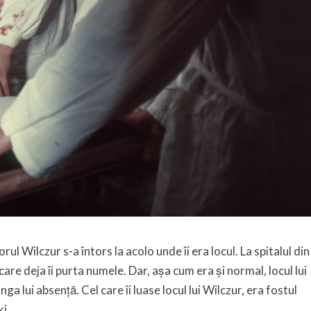
l Wilczur s-a întors la acolo unde îi era locul. La spitalul din
are deja îi purta numele. Dar, așa cum era și normal, locul lui
nga lui absență. Cel care îi luase locul lui Wilczur, era fostul
i.