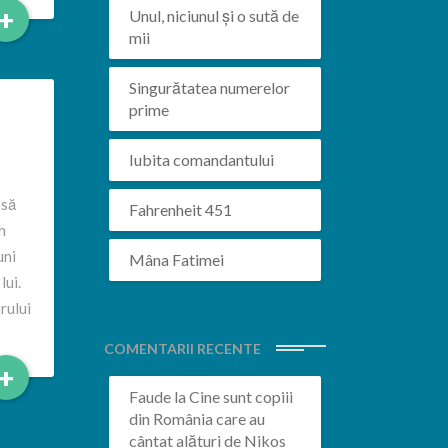
Read
+
Unul, niciunul și o sută de
More
mii
Singurătatea numerelor
prime
Iubita comandantului
 să
Fahrenheit 451
h
uni
Mâna Fatimei
lui.
rului
COMENTARII RECENTE
Read
+
More
Faude
la
Cine sunt copiii
din România care au
cântat alături de Nikos