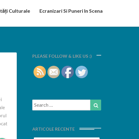
tăți Culturale
Ecranizari Si Puneri In Scena
PLEASE FOLLOW & LIKE US :)
i
Search
Search
ale
for:
orul
ocat
ARTICOLE RECENTE