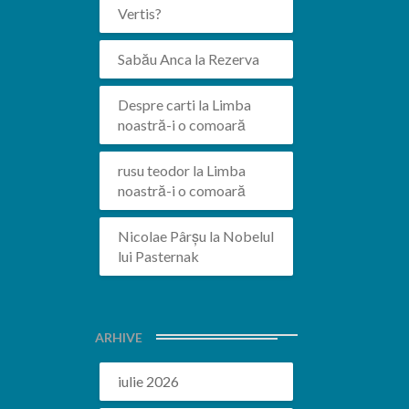
Vertis?
Sabău Anca
la
Rezerva
Despre carti
la
Limba
noastră-i o comoară
rusu teodor
la
Limba
noastră-i o comoară
Nicolae Pârșu
la
Nobelul
lui Pasternak
ARHIVE
iulie 2026