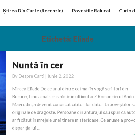
Știrea Din Carte (recenzie)
Povestile Ralucai
Curiozi
Etichetă:
Eliade
Nuntă în cer
Nuntă
în
By
Despre Carti
|
Iunie 2, 2022
cer
Mircea Eliade De ce unul dintre cei mai în vogă scriitori din
București nu a mai scris nimic în ultimul an? Romancierul Andre
Mavrodin, a devenit cunoscut cititorilor datorită poveștilor s
originale de dragoste. Persoane din anturajul său spun că aut
ar fi căzut în mrejele unei tinere misterioase. Ce anume a prov
dispariția lui …