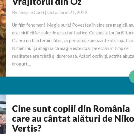
Vrăjitorul din Oz
pătimit
actorii
By
Despre Carti
|
Octombrie 21, 2022
din
Un film fenomen! Magie pură! Povestea în sine era magică, m
Vrăjitorul
era mirifică iar culorile erau fantastice. Ca spectator, Vrăjitoru
din
Oz era un film fermecător, cu personaje amuzante și simpatice
Oz
Nimeni nu își imagina că magia este doar pe ecran în timp ce
realitatea era tristă și dureroasă. Actori ocrăviți, actrițe abuza
droguri …
Cine sunt copiii din România
Cine
sunt
care au cântat alături de Nik
copiii
Vertis?
din