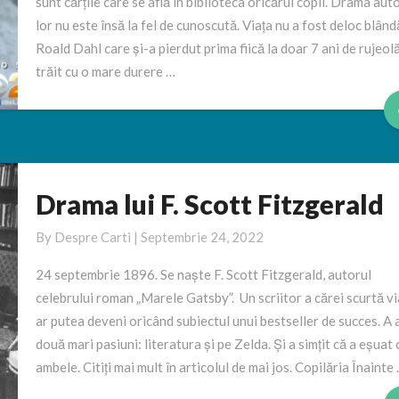
sunt cărțile care se află în biblioteca oricărui copil. Drama aut
lor nu este însă la fel de cunoscută. Viața nu a fost deloc blând
Roald Dahl care și-a pierdut prima fiică la doar 7 ani de rujeolă
trăit cu o mare durere …
Drama lui F. Scott Fitzgerald
Drama
lui
By
Despre Carti
|
Septembrie 24, 2022
F.
Scott
24 septembrie 1896. Se naște F. Scott Fitzgerald, autorul
Fitzgerald
celebrului roman „Marele Gatsby”. Un scriitor a cărei scurtă vi
ar putea deveni oricând subiectul unui bestseller de succes. A 
două mari pasiuni: literatura și pe Zelda. Și a simțit că a eșuat 
ambele. Citiți mai mult în articolul de mai jos. Copilăria Înainte