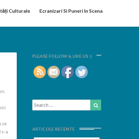
tăți Culturale
Ecranizari Si Puneri In Scena
PLEASE FOLLOW & LIKE US :)
en.
Search
Search
boi
for:
u se
ARTICOLE RECENTE
d s-a