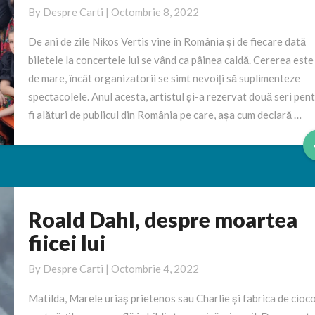
România
By
Despre Carti
|
Octombrie 8, 2022
care
au
De ani de zile Nikos Vertis vine în România și de fiecare dată
cântat
biletele la concertele lui se vând ca pâinea caldă. Cererea este
alături
de mare, încât organizatorii se simt nevoiți să suplimenteze
de
spectacolele. Anul acesta, artistul și-a rezervat două seri pent
Nikos
fi alături de publicul din România pe care, așa cum declară …
Vertis?
Roald Dahl, despre moartea
Roald
Dahl,
fiicei lui
despre
moartea
By
Despre Carti
|
Octombrie 4, 2022
fiicei
Matilda, Marele uriaș prietenos sau Charlie și fabrica de cioc
lui