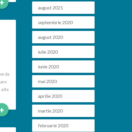
Read
+
More
august 2021
septembrie 2020
august 2020
iulie 2020
iunie 2020
rem de
mai 2020
care
 alte
aprilie 2020
Read
+
martie 2020
More
februarie 2020