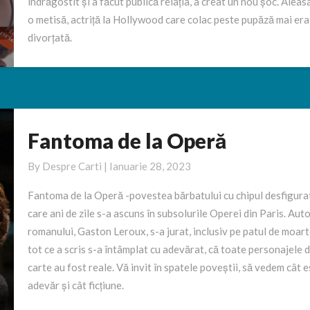
îndrăgostit și a făcut publică relația, a creat un nou șoc. Aleas
o metisă, actriță la Hollywood care colac peste pupăză mai era
divorțată.
Fantoma de la Operă
Fantoma
de
By
Despre Carti
|
Ianuarie 28, 2023
la
Operă
Fantoma de la Operă -povestea bărbatului cu chipul desfigura
care ani de zile s-a ascuns în subsolurile Operei din Paris. Auto
romanului, Gaston Leroux, s-a jurat, inclusiv pe patul de moart
tot ce a scris s-a întâmplat cu adevărat, că toate personajele d
carte au fost reale. Vă invit în spatele poveștii, să vedem cât e
adevăr și cât ficțiune.