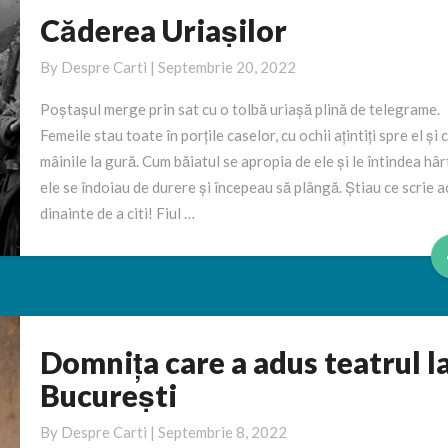
Căderea Uriașilor
Căderea
Uriașilor
By
Despre Carti
|
Septembrie 20, 2022
Poștașul merge prin sat cu o tolbă uriașă plină de telegrame.
Femeile stau toate în porțile caselor, cu ochii ațintiți spre el și 
mâinile la gură. Cum băiatul se apropia de ele și le întindea hâr
ele se îndoiau de durere și începeau să plângă. Știau ce scrie 
dinainte de a citi! Fiul …
Domnița care a adus teatrul l
Domnița
care
București
a
adus
By
Despre Carti
|
Septembrie 8, 2022