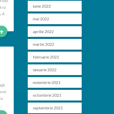
orului
iunie 2022
ă cu
. A
mai 2022
Read
+
aprilie 2022
More
martie 2022
februarie 2022
ianuarie 2022
noiembrie 2021
ață
avut
octombrie 2021
cu
 …
septembrie 2021