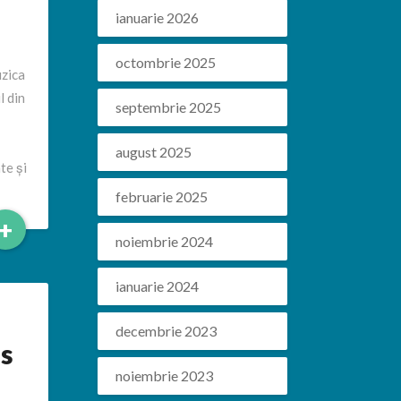
ianuarie 2026
octombrie 2025
uzica
l din
septembrie 2025
.
august 2025
te și
februarie 2025
Read
+
noiembrie 2024
More
ianuarie 2024
decembrie 2023
os
noiembrie 2023