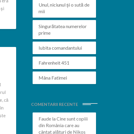
a era
Unul, niciunul și o sută de
 și
mii
Singurătatea numerelor
prime
Iubita comandantului
Fahrenheit 451
Mâna Fatimei
t
rul
e, că
COMENTARII RECENTE
in
ste
Faude
la
Cine sunt copiii
din România care au
cântat alături de Nikos