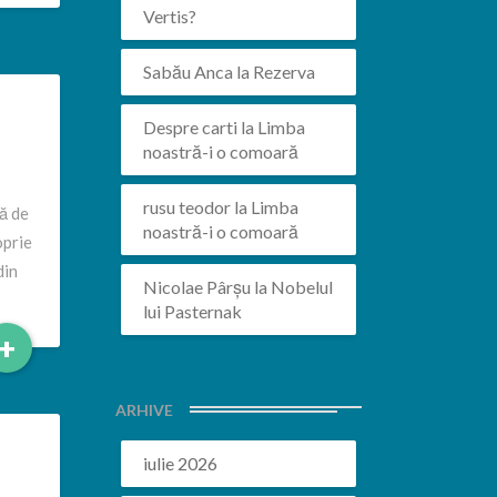
Vertis?
Sabău Anca
la
Rezerva
Despre carti
la
Limba
noastră-i o comoară
rusu teodor
la
Limba
ă de
noastră-i o comoară
oprie
din
Nicolae Pârșu
la
Nobelul
lui Pasternak
Read
+
More
ARHIVE
iulie 2026